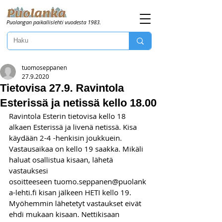
Puolangan paikallislehti vuodesta 1983.
tuomoseppanen
27.9.2020
Tietovisa 27.9. Ravintola
Esterissä ja netissä kello 18.00
Ravintola Esterin tietovisa kello 18 
alkaen Esterissä ja livenä netissä. Kisa 
käydään 2-4 -henkisin joukkuein. 
Vastausaikaa on kello 19 saakka. Mikäli 
haluat osallistua kisaan, lähetä 
vastauksesi 
osoitteeseen tuomo.seppanen@puolank
a-lehti.fi kisan jälkeen HETI kello 19. 
Myöhemmin lähetetyt vastaukset eivät 
ehdi mukaan kisaan. Nettikisaan 