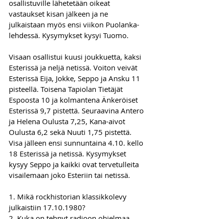
osallistuville lähetetään oikeat 
vastaukset kisan jälkeen ja ne 
julkaistaan myös ensi viikon Puolanka-
lehdessä. Kysymykset kysyi Tuomo.
Visaan osallistui kuusi joukkuetta, kaksi 
Esterissä ja neljä netissä. Voiton veivät 
Esterissä Eija, Jokke, Seppo ja Ansku 11 
pisteellä. Toisena Tapiolan Tietäjät 
Espoosta 10 ja kolmantena Änkeröiset 
Esterissä 9,7 pistettä. Seuraavina Antero 
ja Helena Oulusta 7,25, Kana-aivot 
Oulusta 6,2 sekä Nuuti 1,75 pistettä.
Visa jälleen ensi sunnuntaina 4.10. kello 
18 Esterissä ja netissä. Kysymykset 
kysyy Seppo ja kaikki ovat tervetulleita 
visailemaan joko Esteriin tai netissä.
1. Mikä rockhistorian klassikkolevy 
julkaistiin 17.10.1980?
2. Kuka on tehnyt radioon ohjelmaa 