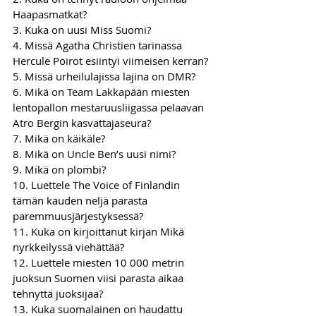
Haapasmatkat?
3. Kuka on uusi Miss Suomi?
4. Missä Agatha Christien tarinassa 
Hercule Poirot esiintyi viimeisen kerran?
5. Missä urheilulajissa lajina on DMR?
6. Mikä on Team Lakkapään miesten 
lentopallon mestaruusliigassa pelaavan 
Atro Bergin kasvattajaseura?
7. Mikä on käikäle?
8. Mikä on Uncle Ben’s uusi nimi?
9. Mikä on plombi?
10. Luettele The Voice of Finlandin 
tämän kauden neljä parasta 
paremmuusjärjestyksessä?
11. Kuka on kirjoittanut kirjan Mikä 
nyrkkeilyssä viehättää?
12. Luettele miesten 10 000 metrin 
juoksun Suomen viisi parasta aikaa 
tehnyttä juoksijaa?
13. Kuka suomalainen on haudattu 