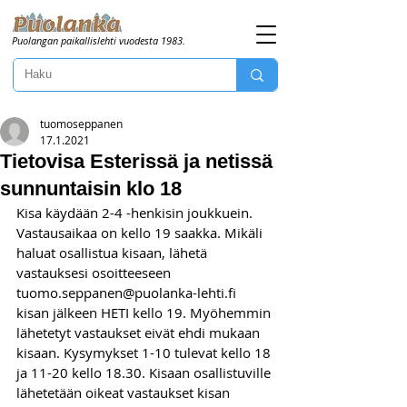
Puolangan paikallislehti vuodesta 1983.
tuomoseppanen
17.1.2021
Tietovisa Esterissä ja netissä
sunnuntaisin klo 18
Kisa käydään 2-4 -henkisin joukkuein. 
Vastausaikaa on kello 19 saakka. Mikäli 
haluat osallistua kisaan, lähetä 
vastauksesi osoitteeseen 
tuomo.seppanen@puolanka-lehti.fi 
kisan jälkeen HETI kello 19. Myöhemmin 
lähetetyt vastaukset eivät ehdi mukaan 
kisaan. Kysymykset 1-10 tulevat kello 18 
ja 11-20 kello 18.30. Kisaan osallistuville 
lähetetään oikeat vastaukset kisan 