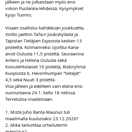
jälkeen ja ne julkaistaan myös ensi 
viikon Puolanka-lehdessä. Kysymykset 
kysyi Tuomo.
Visaan osallistui kahdeksan joukkuetta. 
Voitto jaettiin TaTa:n Joukokylästä ja 
Tapiolan Tietäjien Espoosta kesken 13 
pisteellä. Kolmanneksi sijoittui Kana-
aivot Oulusta 11,5 pistettä. Seuraavina 
Antero ja Helena Oulusta sekä 
Koivulehtolaiset 10 pistettä, Riskiryhmä 
Kuopiosta 6, Hevonhumpan "tietäjät" 
4,5 sekä Nuuti 3 pistettä.
Visa jälleen ja edelleen vain etänä ensi 
sunnuntaina 24.1. kello 18 netissä. 
Tervetuloa visailemaan.
1. Mistä Juho Ranta-Maunus tuli 
maailmalla kuuluisaksi 23.12.2020?
2. Mikä tarkoittaa urheilutermi 
grenslaus?