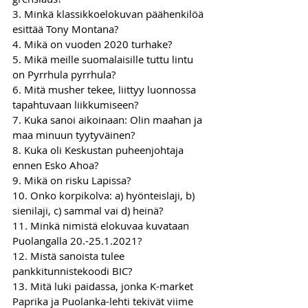
3. Minkä klassikkoelokuvan päähenkilöä 
esittää Tony Montana?
4. Mikä on vuoden 2020 turhake?
5. Mikä meille suomalaisille tuttu lintu 
on Pyrrhula pyrrhula?
6. Mitä musher tekee, liittyy luonnossa 
tapahtuvaan liikkumiseen?
7. Kuka sanoi aikoinaan: Olin maahan ja 
maa minuun tyytyväinen?
8. Kuka oli Keskustan puheenjohtaja 
ennen Esko Ahoa?
9. Mikä on risku Lapissa?
10. Onko korpikolva: a) hyönteislaji, b) 
sienilaji, c) sammal vai d) heinä?
11. Minkä nimistä elokuvaa kuvataan 
Puolangalla 20.-25.1.2021?
12. Mistä sanoista tulee 
pankkitunnistekoodi BIC?
13. Mitä luki paidassa, jonka K-market 
Paprika ja Puolanka-lehti tekivät viime 