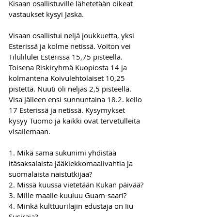
Kisaan osallistuville lähetetään oikeat 
vastaukset kysyi Jaska.
Visaan osallistui neljä joukkuetta, yksi 
Esterissä ja kolme netissä. Voiton vei 
Tilulilulei Esterissä 15,75 pisteellä. 
Toisena Riskiryhmä Kuopiosta 14 ja 
kolmantena Koivulehtolaiset 10,25 
pistettä. Nuuti oli neljäs 2,5 pisteellä. 
Visa jälleen ensi sunnuntaina 18.2. kello 
17 Esterissä ja netissä. Kysymykset 
kysyy Tuomo ja kaikki ovat tervetulleita 
visailemaan.
1. Mikä sama sukunimi yhdistää 
itäsaksalaista jääkiekkomaalivahtia ja 
suomalaista naistutkijaa?
2. Missä kuussa vietetään Kukan päivää?
3. Mille maalle kuuluu Guam-saari?
4. Minkä kulttuurilajin edustaja on Iiu 
Susiraja?