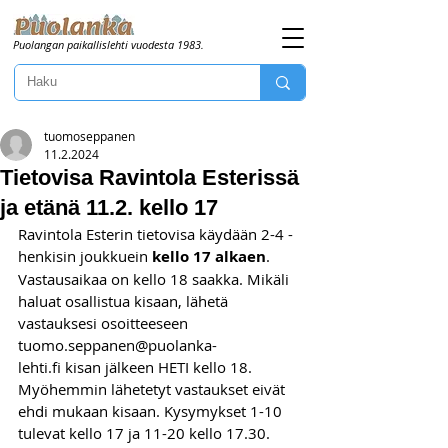
Puolangan paikallislehti vuodesta 1983.
tuomoseppanen
11.2.2024
Tietovisa Ravintola Esterissä
ja etänä 11.2. kello 17
Ravintola Esterin tietovisa käydään 2-4 -
henkisin joukkuein 
kello 17 alkaen
. 
Vastausaikaa on kello 18 saakka. Mikäli 
haluat osallistua kisaan, lähetä 
vastauksesi osoitteeseen 
tuomo.seppanen@puolanka-
lehti.fi
 kisan jälkeen HETI kello 18. 
Myöhemmin lähetetyt vastaukset eivät 
ehdi mukaan kisaan. Kysymykset 1-10 
tulevat kello 17 ja 11-20 kello 17.30. 