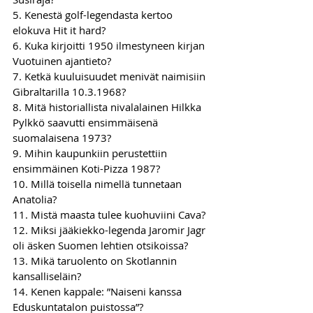
5. Kenestä golf-legendasta kertoo 
elokuva Hit it hard?
6. Kuka kirjoitti 1950 ilmestyneen kirjan 
Vuotuinen ajantieto?
7. Ketkä kuuluisuudet menivät naimisiin 
Gibraltarilla 10.3.1968?
8. Mitä historiallista nivalalainen Hilkka 
Pylkkö saavutti ensimmäisenä 
suomalaisena 1973?
9. Mihin kaupunkiin perustettiin 
ensimmäinen Koti-Pizza 1987?
10. Millä toisella nimellä tunnetaan 
Anatolia?
11. Mistä maasta tulee kuohuviini Cava?
12. Miksi jääkiekko-legenda Jaromir Jagr 
oli äsken Suomen lehtien otsikoissa?
13. Mikä taruolento on Skotlannin 
kansalliseläin?
14. Kenen kappale: ”Naiseni kanssa 
Eduskuntatalon puistossa”?