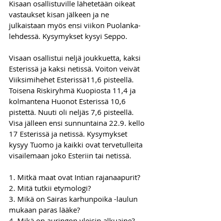
Kisaan osallistuville lähetetään oikeat 
vastaukset kisan jälkeen ja ne 
julkaistaan myös ensi viikon Puolanka-
lehdessä. Kysymykset kysyi Seppo.
Visaan osallistui neljä joukkuetta, kaksi 
Esterissä ja kaksi netissä. Voiton veivät 
Viiksimihehet Esterissä11,6 pisteellä. 
Toisena Riskiryhmä Kuopiosta 11,4 ja 
kolmantena Huonot Esterissä 10,6 
pistettä. Nuuti oli neljäs 7,6 pisteellä.
Visa jälleen ensi sunnuntaina 22.9. kello 
17 Esterissä ja netissä. Kysymykset 
kysyy Tuomo ja kaikki ovat tervetulleita 
visailemaan joko Esteriin tai netissä.
1. Mitkä maat ovat Intian rajanaapurit?
2. Mitä tutkii etymologi?
3. Mikä on Sairas karhunpoika -laulun 
mukaan paras lääke?
4. Mikä on auringon yleisin alkuaine?