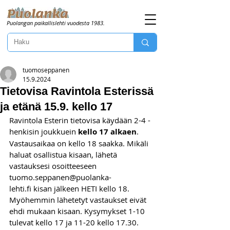
Puolangan paikallislehti vuodesta 1983.
tuomoseppanen
15.9.2024
Tietovisa Ravintola Esterissä
ja etänä 15.9. kello 17
Ravintola Esterin tietovisa käydään 2-4 -
henkisin joukkuein 
kello 17 alkaen
. 
Vastausaikaa on kello 18 saakka. Mikäli 
haluat osallistua kisaan, lähetä 
vastauksesi osoitteeseen 
tuomo.seppanen@puolanka-
lehti.fi
 kisan jälkeen HETI kello 18. 
Myöhemmin lähetetyt vastaukset eivät 
ehdi mukaan kisaan. Kysymykset 1-10 
tulevat kello 17 ja 11-20 kello 17.30. 