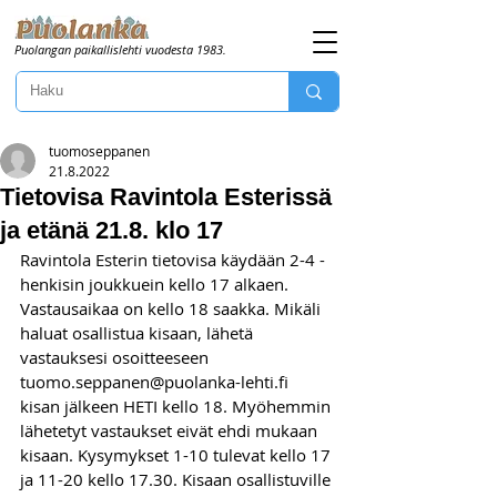
Puolangan paikallislehti vuodesta 1983.
tuomoseppanen
21.8.2022
Tietovisa Ravintola Esterissä
ja etänä 21.8. klo 17
Ravintola Esterin tietovisa käydään 2-4 -
henkisin joukkuein kello 17 alkaen. 
Vastausaikaa on kello 18 saakka. Mikäli 
haluat osallistua kisaan, lähetä 
vastauksesi osoitteeseen 
tuomo.seppanen@puolanka-lehti.fi 
kisan jälkeen HETI kello 18. Myöhemmin 
lähetetyt vastaukset eivät ehdi mukaan 
kisaan. Kysymykset 1-10 tulevat kello 17 
ja 11-20 kello 17.30. Kisaan osallistuville 