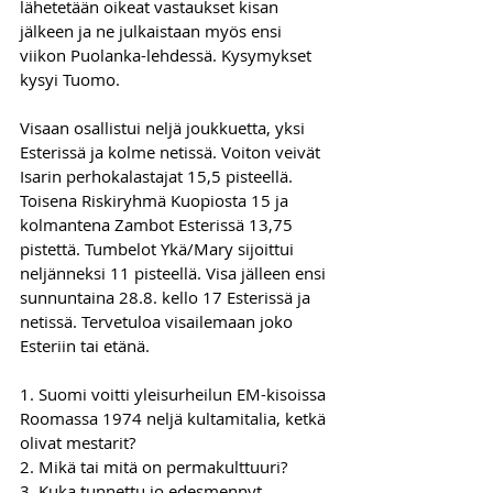
lähetetään oikeat vastaukset kisan 
jälkeen ja ne julkaistaan myös ensi 
viikon Puolanka-lehdessä. Kysymykset 
kysyi Tuomo.
Visaan osallistui neljä joukkuetta, yksi 
Esterissä ja kolme netissä. Voiton veivät 
Isarin perhokalastajat 15,5 pisteellä. 
Toisena Riskiryhmä Kuopiosta 15 ja 
kolmantena Zambot Esterissä 13,75 
pistettä. Tumbelot Ykä/Mary sijoittui 
neljänneksi 11 pisteellä. Visa jälleen ensi 
sunnuntaina 28.8. kello 17 Esterissä ja 
netissä. Tervetuloa visailemaan joko 
Esteriin tai etänä.
1. Suomi voitti yleisurheilun EM-kisoissa 
Roomassa 1974 neljä kultamitalia, ketkä 
olivat mestarit?
2. Mikä tai mitä on permakulttuuri?
3. Kuka tunnettu jo edesmennyt 