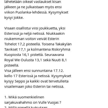
lähetetään oikeat vastaukset kisan 
jälkeen ja ne julkaistaan myös ensi 
viikon Puolanka-lehdessä. Kysymykset 
kysyi Jokke.
Visaan osallistui viisi joukkuetta, yksi 
Esterissä ja neljä netissä. Niukkaakin 
niukemman voiton veivät Esterin 
Tohelot 17,2 pisteellä. Toisena Takakylän 
Tavikset 17,1 ja kolmantena Riskiryhmä 
Kuopiosta 16,1 pistettä. Seuraavana 
Royal We Oulusta 13,1 sekä Nuuti 8,1 
pisteellä.
Visa jälleen ensi sunnuntaina 17.12. 
kello 17 Esterissä ja netissä. Kysymykset 
kysyy Seppo ja kaikki ovat tervetulleita 
visailemaan joko Esteriin tai netissä.
1. Mikä suomenkielinen 
sarjakuvahahmo on Vulle Vuojas ? 
2. Millä nimellä kutsutaan 