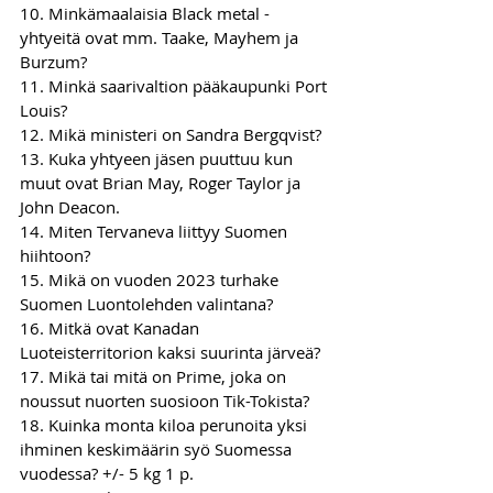
10. Minkämaalaisia Black metal -
yhtyeitä ovat mm. Taake, Mayhem ja 
Burzum?
11. Minkä saarivaltion pääkaupunki Port 
Louis?  
12. Mikä ministeri on Sandra Bergqvist? 
13. Kuka yhtyeen jäsen puuttuu kun 
muut ovat Brian May, Roger Taylor ja 
John Deacon. 
14. Miten Tervaneva liittyy Suomen 
hiihtoon?
15. Mikä on vuoden 2023 turhake 
Suomen Luontolehden valintana? 
16. Mitkä ovat Kanadan 
Luoteisterritorion kaksi suurinta järveä? 
17. Mikä tai mitä on Prime, joka on 
noussut nuorten suosioon Tik-Tokista?
18. Kuinka monta kiloa perunoita yksi 
ihminen keskimäärin syö Suomessa 
vuodessa? +/- 5 kg 1 p.