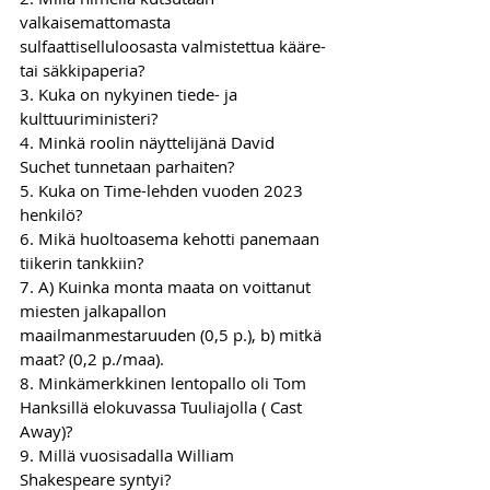
valkaisemattomasta 
sulfaattiselluloosasta valmistettua kääre- 
tai säkkipaperia? 
3. Kuka on nykyinen tiede- ja 
kulttuuriministeri?  
4. Minkä roolin näyttelijänä David 
Suchet tunnetaan parhaiten? 
5. Kuka on Time-lehden vuoden 2023 
henkilö?  
6. Mikä huoltoasema kehotti panemaan 
tiikerin tankkiin? 
7. A) Kuinka monta maata on voittanut 
miesten jalkapallon 
maailmanmestaruuden (0,5 p.), b) mitkä 
maat? (0,2 p./maa). 
8. Minkämerkkinen lentopallo oli Tom 
Hanksillä elokuvassa Tuuliajolla ( Cast 
Away)?  
9. Millä vuosisadalla William 
Shakespeare syntyi?  