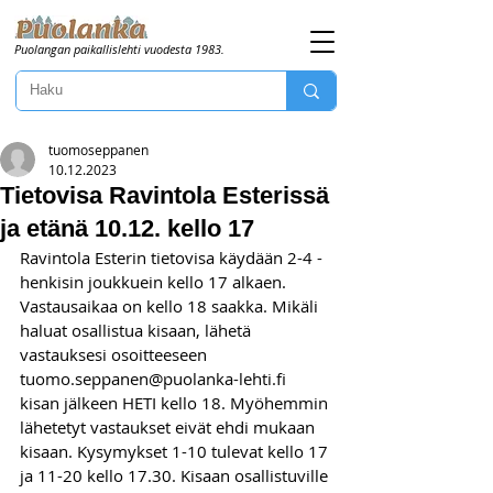
Puolangan paikallislehti vuodesta 1983.
tuomoseppanen
10.12.2023
Tietovisa Ravintola Esterissä
ja etänä 10.12. kello 17
Ravintola Esterin tietovisa käydään 2-4 -
henkisin joukkuein kello 17 alkaen. 
Vastausaikaa on kello 18 saakka. Mikäli 
haluat osallistua kisaan, lähetä 
vastauksesi osoitteeseen 
tuomo.seppanen@puolanka-lehti.fi
kisan jälkeen HETI kello 18. Myöhemmin 
lähetetyt vastaukset eivät ehdi mukaan 
kisaan. Kysymykset 1-10 tulevat kello 17 
ja 11-20 kello 17.30. Kisaan osallistuville 