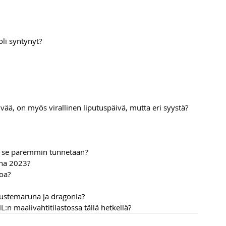
li syntynyt?
vää, on myös virallinen liputuspäivä, mutta eri syystä?
lä se paremmin tunnetaan?
nna 2023?
oa?
ustemaruna ja dragonia?
:n maalivahtitilastossa tällä hetkellä?