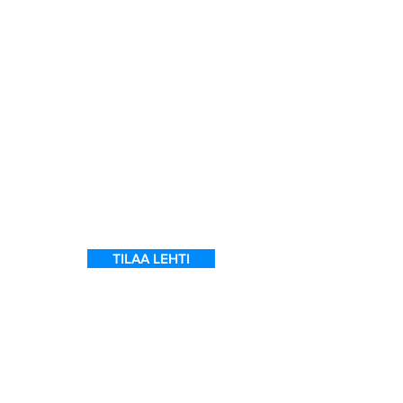
a
7
ein
 on
l
TILAA LEHTI