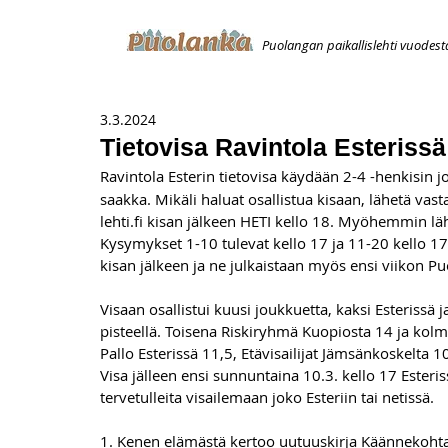
Puolangan paikallislehti vuodest
ETUSIVU
ILMOITUKSET
AVOIMUUSILMOITUS
T
3.3.2024
Tietovisa Ravintola Esterissä 
Ravintola Esterin tietovisa käydään 2-4 -henkisin j
saakka. Mikäli haluat osallistua kisaan, lähetä vas
lehti.fi
 kisan jälkeen HETI kello 18. Myöhemmin läh
Kysymykset 1-10 tulevat kello 17 ja 11-20 kello 17.
kisan jälkeen ja ne julkaistaan myös ensi viikon 
Visaan osallistui kuusi joukkuetta, kaksi Esterissä j
pisteellä. Toisena Riskiryhmä Kuopiosta 14 ja kolm
Pallo Esterissä 11,5, Etävisailijat Jämsänkoskelta 1
Visa jälleen ensi sunnuntaina 10.3. kello 17 Esteri
tervetulleita visailemaan joko Esteriin tai netissä.
1. 
Kenen elämästä kertoo uutuuskirja Käännekoht