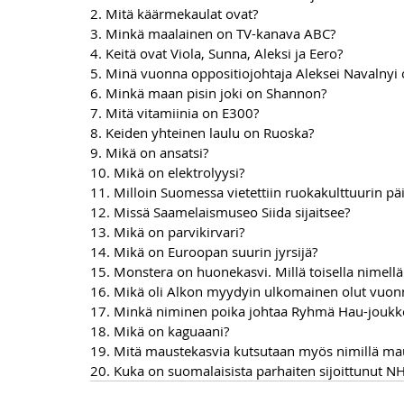
2. Mitä käärmekaulat ovat?
3. Minkä maalainen on TV-kanava ABC?
4. Keitä ovat Viola, Sunna, Aleksi ja Eero
?
5. Minä vuonna oppositiojohtaja Aleksei Navalnyi o
6. Minkä maan pisin joki on Shannon?
7. Mitä vitamiinia on E300
?
8. Keiden yhteinen laulu on Ruoska
?
9. Mikä on ansatsi?
10. Mikä on elektrolyysi?
11. Milloin Suomessa vietettiin ruokakulttuurin päi
12. Missä Saamelaismuseo Siida sijaitsee?
13. Mikä on parvikirvari?
14. Mikä on Euroopan suurin jyrsijä?
15. Monstera on huonekasvi. Millä toisella nimel
16. Mikä oli Alkon myydyin ulkomainen olut vuo
17. Minkä niminen poika johtaa Ryhmä Hau-joukk
18. Mikä on kaguaani?
19. Mitä maustekasvia kutsutaan myös nimillä ma
20. 
Kuka on suomalaisista parhaiten sijoittunut NHL