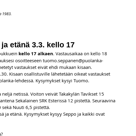
a 1983.
APAHTUMAT
LISÄÄ
ARKISTO
OSOITTEENMUUTOS
TI
ja etänä 3.3. kello 17
oukkuein 
kello 17 alkaen
. Vastausaikaa on kello 18 
tauksesi osoitteeseen 
tuomo.seppanen@puolanka-
etetyt vastaukset eivät ehdi mukaan kisaan. 
30. Kisaan osallistuville lähetetään oikeat vastaukset 
Puolanka-lehdessä. Kysymykset kysyi Tuomo.
a neljä netissä. Voiton veivät Takakylän Tavikset 15 
antena Sekalainen SRK Esterissä 12 pistettä. Seuraavina 
0 sekä Nuuti 6,5 pistettä.
ssä ja etänä. Kysymykset kysyy Seppo ja kaikki ovat 
a?