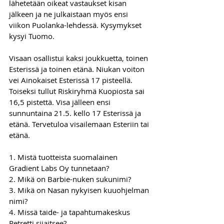
lähetetään oikeat vastaukset kisan 
jälkeen ja ne julkaistaan myös ensi 
viikon Puolanka-lehdessä. Kysymykset 
kysyi Tuomo.
Visaan osallistui kaksi joukkuetta, toinen 
Esterissä ja toinen etänä. Niukan voiton 
vei Ainokaiset Esterissä 17 pisteellä. 
Toiseksi tullut Riskiryhmä Kuopiosta sai 
16,5 pistettä. Visa jälleen ensi 
sunnuntaina 21.5. kello 17 Esterissä ja 
etänä. Tervetuloa visailemaan Esteriin tai 
etänä.
1. Mistä tuotteista suomalainen 
Gradient Labs Oy tunnetaan?
2. Mikä on Barbie-nuken sukunimi?
3. Mikä on Nasan nykyisen kuuohjelman 
nimi?
4. Missä taide- ja tapahtumakeskus 
Retretti sijaitsee?