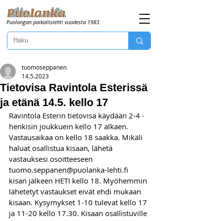
Puolangan paikallislehti vuodesta 1983.
tuomoseppanen
14.5.2023
Tietovisa Ravintola Esterissä
ja etänä 14.5. kello 17
Ravintola Esterin tietovisa käydään 2-4 -
henkisin joukkuein kello 17 alkaen. 
Vastausaikaa on kello 18 saakka. Mikäli 
haluat osallistua kisaan, lähetä 
vastauksesi osoitteeseen 
tuomo.seppanen@puolanka-lehti.fi 
kisan jälkeen HETI kello 18. Myöhemmin 
lähetetyt vastaukset eivät ehdi mukaan 
kisaan. Kysymykset 1-10 tulevat kello 17 
ja 11-20 kello 17.30. Kisaan osallistuville 