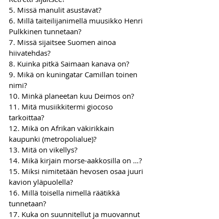
5. Missä manulit asustavat?
6. Millä taiteilijanimellä muusikko Henri 
Pulkkinen tunnetaan?
7. Missä sijaitsee Suomen ainoa 
hiivatehdas?
8. Kuinka pitkä Saimaan kanava on?
9. Mikä on kuningatar Camillan toinen 
nimi?
10. Minkä planeetan kuu Deimos on?
11. Mitä musiikkitermi giocoso 
tarkoittaa?
12. Mikä on Afrikan väkirikkain 
kaupunki (metropolialue)
?
13. Mitä on vikellys? 
14. Mikä kirjain morse-aakkosilla on …?
15. Miksi nimitetään hevosen osaa juuri 
kavion yläpuolella?
16. Millä toisella nimellä räätikkä 
tunnetaan?
17. Kuka on suunnitellut ja muovannut 