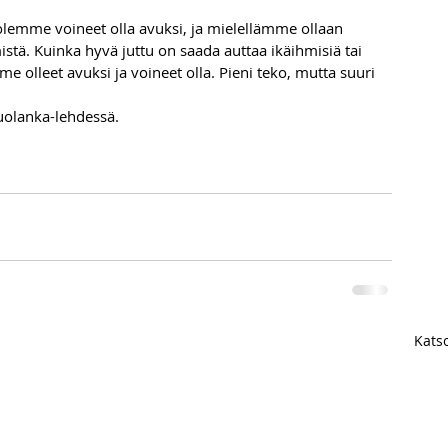
olemme voineet olla avuksi, ja mielellämme ollaan 
tä. Kuinka hyvä juttu on saada auttaa ikäihmisiä tai 
e olleet avuksi ja voineet olla. Pieni teko, mutta suuri 
uolanka-lehdessä.
Katso