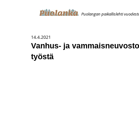
Puolangan paikallislehti vuodest
ETUSIVU
ILMOITUKSET
AVOIMUUSILMOITUS
T
14.4.2021
Vanhus- ja vammaisneuvosto
työstä