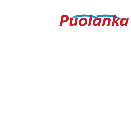
hidastanut
kirpputorilt
Ouluntie 1
89200 Puolanka
Puolanka-lehti ilmestyy keskiviikkois
AVOINNA
Arkisin ma-to 9.00-16.30, pe 9.00-16
TOIMITUS
toimitus@puolanka-lehti.fi
041 310 4182
Eija Luukkonen
eija.luukkonen@puolanka-lehti.fi
PÄÄTOIMITTAJA
Tuomo Seppänen
0500 774 904
tuomo.seppanen@puolanka-lehti.fi