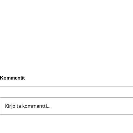
Kommentit
Kirjoita kommentti...
Pohjanoteeraus ei pettänyt
Fredrik Me
– yleisöä ei edes vesisade
Testametti 