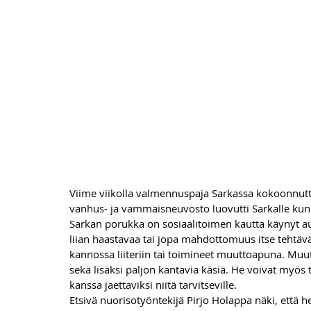
Viime viikolla valmennuspaja Sarkassa kokoonnutt
vanhus- ja vammaisneuvosto luovutti Sarkalle kunn
Sarkan porukka on sosiaalitoimen kautta käynyt au
liian haastavaa tai jopa mahdottomuus itse tehtäv
kannossa liiteriin tai toimineet muuttoapuna. Muut
sekä lisäksi paljon kantavia käsiä. He voivat myös 
kanssa jaettaviksi niitä tarvitseville. 
Etsivä nuorisotyöntekijä Pirjo Holappa näki, että he