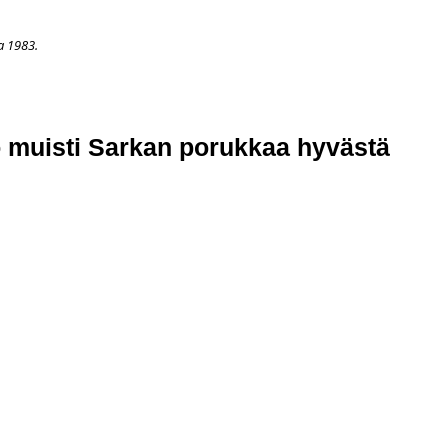
a 1983.
APAHTUMAT
LISÄÄ
ARKISTO
OSOITTEENMUUTOS
TI
 muisti Sarkan porukkaa hyvästä