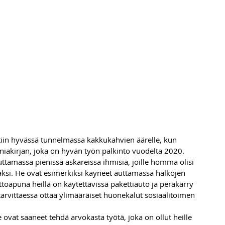
iin hyvässä tunnelmassa kakkukahvien äärelle, kun 
iakirjan, joka on hyvän työn palkinto vuodelta 2020.
ttamassa pienissä askareissa ihmisiä, joille homma olisi 
äksi. He ovat esimerkiksi käyneet auttamassa halkojen 
toapuna heillä on käytettävissä pakettiauto ja peräkärry 
tarvittaessa ottaa ylimääräiset huonekalut sosiaalitoimen 
 ovat saaneet tehdä arvokasta työtä, joka on ollut heille 