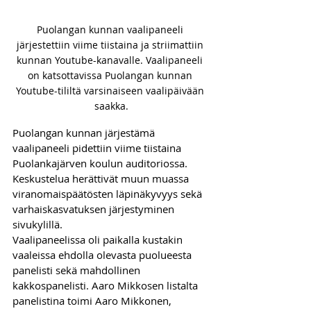
Puolangan kunnan vaalipaneeli 
järjestettiin viime tiistaina ja striimattiin 
kunnan Youtube-kanavalle. Vaalipaneeli 
on katsottavissa Puolangan kunnan 
Youtube-tililtä varsinaiseen vaalipäivään 
saakka.
Puolangan kunnan järjestämä 
vaalipaneeli pidettiin viime tiistaina 
Puolankajärven koulun auditoriossa. 
Keskustelua herättivät muun muassa 
viranomaispäätösten läpinäkyvyys sekä 
varhaiskasvatuksen järjestyminen 
sivukylillä.
Vaalipaneelissa oli paikalla kustakin 
vaaleissa ehdolla olevasta puolueesta 
panelisti sekä mahdollinen 
kakkospanelisti. Aaro Mikkosen listalta 
panelistina toimi Aaro Mikkonen, 