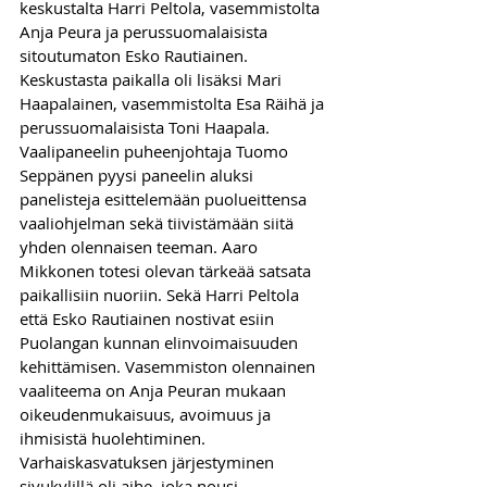
keskustalta Harri Peltola, vasemmistolta 
Anja Peura ja perussuomalaisista 
sitoutumaton Esko Rautiainen. 
Keskustasta paikalla oli lisäksi Mari 
Haapalainen, vasemmistolta Esa Räihä ja 
perussuomalaisista Toni Haapala.
Vaalipaneelin puheenjohtaja Tuomo 
Seppänen pyysi paneelin aluksi 
panelisteja esittelemään puolueittensa 
vaaliohjelman sekä tiivistämään siitä 
yhden olennaisen teeman. Aaro 
Mikkonen totesi olevan tärkeää satsata 
paikallisiin nuoriin. Sekä Harri Peltola 
että Esko Rautiainen nostivat esiin 
Puolangan kunnan elinvoimaisuuden 
kehittämisen. Vasemmiston olennainen 
vaaliteema on Anja Peuran mukaan 
oikeudenmukaisuus, avoimuus ja 
ihmisistä huolehtiminen.
Varhaiskasvatuksen järjestyminen 
sivukylillä oli aihe, joka nousi 