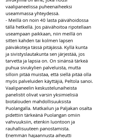
vaalipaneelissa puheenaiheeksi 
useammassa yhteydessä. 
- Meillä on noin 40 lasta päivähoidossa 
tällä hetkellä. Jos päivähoitoa ripotellaan 
useampaan paikkaan, niin meillä on 
sitten kahden tai kolmen lapsen 
päiväkoteja tässä pitäjässä. Kyllä kunta 
ja sivistyslautakunta sen järjestää, jos 
tarvetta ja lapsia on. On sinänsä tärkeä 
puhua sivukylien palveluista, mutta 
silloin pitää muistaa, että siellä pitää olla 
myös palveluiden käyttäjiä, Peltola sanoi.
Vaalipaneelin keskustelunaiheista 
panelistit olivat varsin yksimielisiä 
biotalouden mahdollisuuksista 
Puolangalla. Matkailun ja Paljakan osalta 
pidettiin tärkeänä Puolangan omiin 
vahvuuksiin, etenkin luontoon ja 
rauhallisuuteen panostamista.
Enemmän hajaannusta aiheutti 