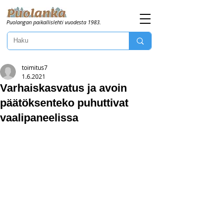
Puolangan paikallislehti vuodesta 1983.
toimitus7
1.6.2021
Varhaiskasvatus ja avoin
päätöksenteko puhuttivat
vaalipaneelissa