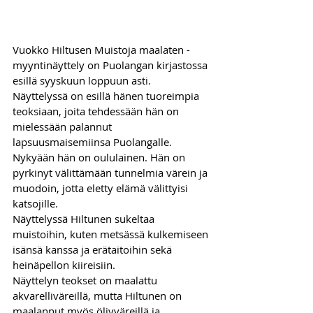
Vuokko Hiltusen Muistoja maalaten -
myyntinäyttely on Puolangan kirjastossa 
esillä syyskuun loppuun asti. 
Näyttelyssä on esillä hänen tuoreimpia 
teoksiaan, joita tehdessään hän on 
mielessään palannut 
lapsuusmaisemiinsa Puolangalle. 
Nykyään hän on oululainen. Hän on 
pyrkinyt välittämään tunnelmia värein ja 
muodoin, jotta eletty elämä välittyisi 
katsojille. 
Näyttelyssä Hiltunen sukeltaa 
muistoihin, kuten metsässä kulkemiseen 
isänsä kanssa ja erätaitoihin sekä 
heinäpellon kiireisiin.
Näyttelyn teokset on maalattu 
akvarelliväreillä, mutta Hiltunen on 
maalannut myös öljyväreillä ja 