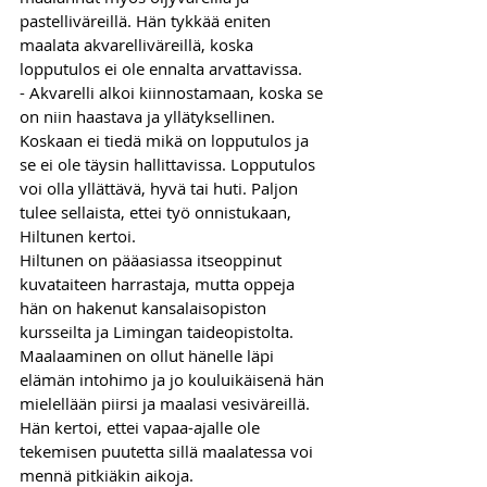
pastelliväreillä. Hän tykkää eniten 
maalata akvarelliväreillä, koska 
lopputulos ei ole ennalta arvattavissa. 
- Akvarelli alkoi kiinnostamaan, koska se 
on niin haastava ja yllätyksellinen. 
Koskaan ei tiedä mikä on lopputulos ja 
se ei ole täysin hallittavissa. Lopputulos 
voi olla yllättävä, hyvä tai huti. Paljon 
tulee sellaista, ettei työ onnistukaan, 
Hiltunen kertoi. 
Hiltunen on pääasiassa itseoppinut 
kuvataiteen harrastaja, mutta oppeja 
hän on hakenut kansalaisopiston 
kursseilta ja Limingan taideopistolta. 
Maalaaminen on ollut hänelle läpi 
elämän intohimo ja jo kouluikäisenä hän 
mielellään piirsi ja maalasi vesiväreillä. 
Hän kertoi, ettei vapaa-ajalle ole 
tekemisen puutetta sillä maalatessa voi 
mennä pitkiäkin aikoja.