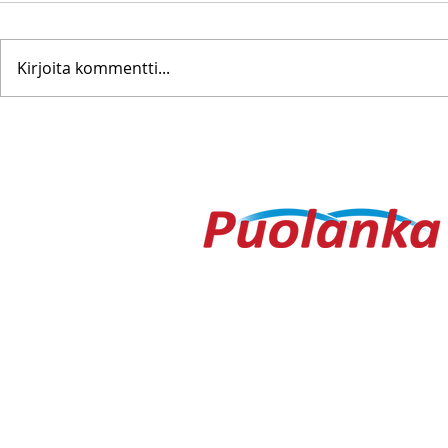
Kirjoita kommentti...
Pohjanoteeraus ei pettänyt
Fredrik Me
– yleisöä ei edes vesisade
Testametti 
hidastanut
kirpputorilt
Ouluntie 1
89200 Puolanka
Puolanka-lehti ilmestyy keskiviikkois
AVOINNA
Arkisin ma-to 9.00-16.30, pe 9.00-16
TOIMITUS
toimitus@puolanka-lehti.fi