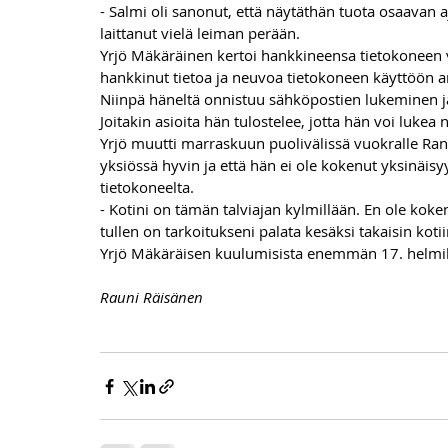
- Salmi oli sanonut, että näytäthän tuota osaavan a
laittanut vielä leiman perään. 
Yrjö Mäkäräinen kertoi hankkineensa tietokoneen vu
hankkinut tietoa ja neuvoa tietokoneen käyttöön a
Niinpä häneltä onnistuu sähköpostien lukeminen j
Joitakin asioita hän tulostelee, jotta hän voi lukea n
Yrjö muutti marraskuun puolivälissä vuokralle Rant
yksiössä hyvin ja että hän ei ole kokenut yksinäis
tietokoneelta. 
- Kotini on tämän talviajan kylmillään. En ole kok
tullen on tarkoitukseni palata kesäksi takaisin kotiin
Yrjö Mäkäräisen kuulumisista enemmän 17. helmi
Rauni Räisänen