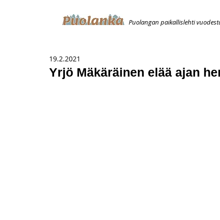
Puolangan paikallislehti vuodest
ETUSIVU
ILMOITUKSET
AVOIMUUSILMOITUS
T
19.2.2021
Yrjö Mäkäräinen elää ajan h