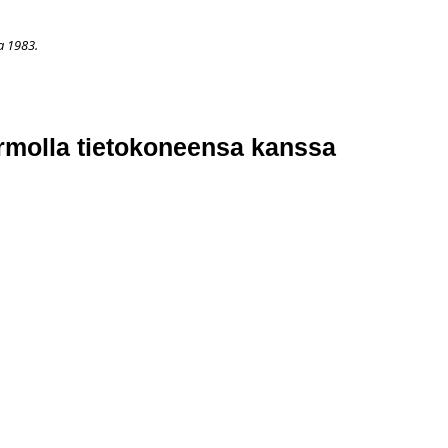
a 1983.
APAHTUMAT
LISÄÄ
ARKISTO
OSOITTEENMUUTOS
TI
ermolla tietokoneensa kanssa