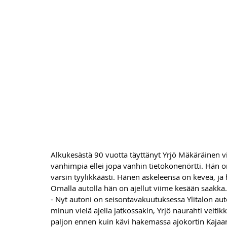
Alkukesästä 90 vuotta täyttänyt Yrjö Mäkäräinen vi
vanhimpia ellei jopa vanhin tietokonenörtti. Hän o
varsin tyylikkäästi. Hänen askeleensa on keveä, ja 
Omalla autolla hän on ajellut viime kesään saakka.
- Nyt autoni on seisontavakuutuksessa Ylitalon aut
minun vielä ajella jatkossakin, Yrjö naurahti veiti
paljon ennen kuin kävi hakemassa ajokortin Kajaan