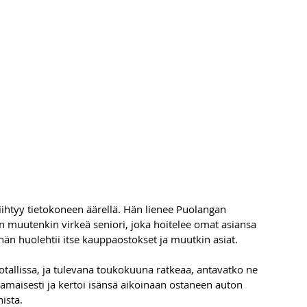
ihtyy tietokoneen äärellä. Hän lienee Puolangan 
n muutenkin virkeä seniori, joka hoitelee omat asiansa 
hän huolehtii itse kauppaostokset ja muutkin asiat. 
otallissa, ja tulevana toukokuuna ratkeaa, antavatko ne 
kkamaisesti ja kertoi isänsä aikoinaan ostaneen auton 
ista. 