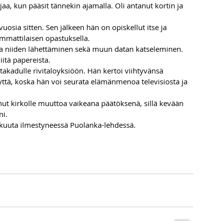
jaa, kun pääsit tännekin ajamalla. Oli antanut kortin ja 
osia sitten. Sen jälkeen hän on opiskellut itse ja 
mmattilaisen opastuksella. 
a niiden lähettäminen sekä muun datan katseleminen. 
iitä papereista.
akadulle rivitaloyksiöön. Hän kertoi viihtyvänsä 
yyttä, koska hän voi seurata elämänmenoa televisiosta ja 
enut kirkolle muuttoa vaikeana päätöksenä, sillä kevään 
i. 
kuuta ilmestyneessä Puolanka-lehdessä.