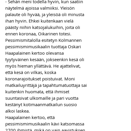
- Sehän meni todella hyvin, kun saatiin 
näytelmä ajoissa valmiiksi. Yleisön 
palaute oli hyvää, ja yleisöä oli minusta 
ihan hyvin. Ehkei kuitenkaan vielä 
päästy niihin katsojalukuihin, joita oli 
ennen koronaa, Oikarinen totesi. 
Pessimismitalolla esitetyn Kolmannen 
pessimismimusikaalin tuottaja Oskari 
Haapalainen kertoo olevansa 
tyytyväinen kesään, jokseenkin kesä oli 
myös hieman yllättävä. He ajattelivat, 
että kesä on vilkas, koska 
koronarajoitukset poistuivat. Moni 
matkailuyrittäjä ja tapahtumatuottaja sai 
kuitenkin huomata, että ihmiset 
suuntasivat ulkomaille ja pari vuotta 
kestänyt kotimaanmatkailun suosio 
alkoi laskea. 
Haapalainen kertoo, että 
pessimismimusikaalin kävi katsomassa 
2700 ihmistä, mikä on vain aavistuksen 