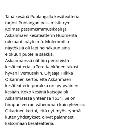
Tänä kesänä Puolangalla kesäteatteria 
tarjosi Puolangan pessimistit ry:n 
Kolmas pessimismimusikaali ja 
Askanmäen kesäteatterin Huomenta 
rakkaani -näytelmä. Molemmilla 
näytöksiä oli läpi heinäkuun aina 
elokuun puolelle saakka. 
Askanmäessä nähtiin perinteistä 
kesäteatteria ja Tero Kähkönen takasi 
hyvän livemusiikin. Ohjaaja Hilkka 
Oikarinen kertoi, että Askanmäen 
kesäteatterin porukka on tyytyväinen 
kesään. Koko kesänä katsojia oli 
Askanmäessä yhteensä 1631. Se on 
himpun verran vähemmän kuin yleensä. 
Oikarinen kertoi, että nyt myös ryhmät, 
kuten yhdistykset, olivat palanneet 
katsomaan kesäteatteria. 