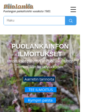
Puolangan paikallislehti vuodesta 1983.
PUOLANKAINFON
ILMOITUKSET
Ilmoitukset päivittyvät Puolankainfoon
viimeistään keskiviikkoisin.
Aarretin tarinoita
TEE ILMOITUS
Kympin palsta