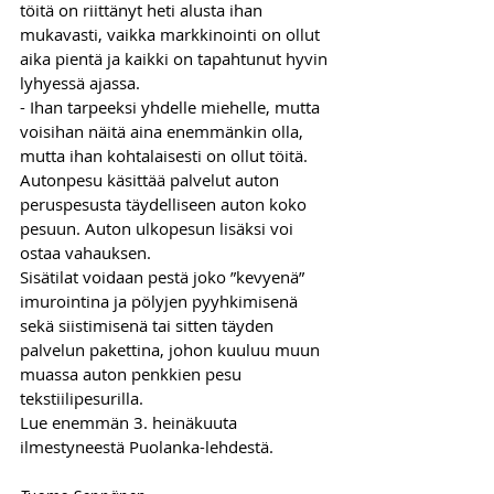
töitä on riittänyt heti alusta ihan 
mukavasti, vaikka markkinointi on ollut 
aika pientä ja kaikki on tapahtunut hyvin 
lyhyessä ajassa. 
- Ihan tarpeeksi yhdelle miehelle, mutta 
voisihan näitä aina enemmänkin olla, 
mutta ihan kohtalaisesti on ollut töitä.
Autonpesu käsittää palvelut auton 
peruspesusta täydelliseen auton koko 
pesuun. Auton ulkopesun lisäksi voi 
ostaa vahauksen. 
Sisätilat voidaan pestä joko ”kevyenä” 
imurointina ja pölyjen pyyhkimisenä 
sekä siistimisenä tai sitten täyden 
palvelun pakettina, johon kuuluu muun 
muassa auton penkkien pesu 
tekstiilipesurilla.  
Lue enemmän 3. heinäkuuta 
ilmestyneestä Puolanka-lehdestä.