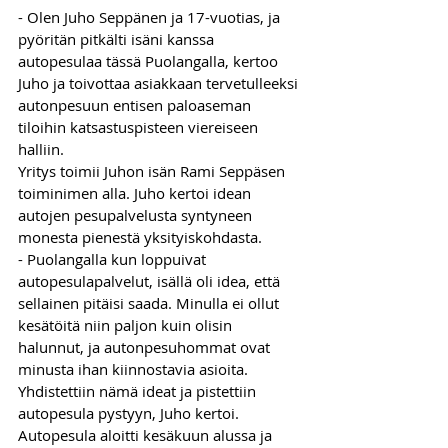
- Olen Juho Seppänen ja 17-vuotias, ja 
pyöritän pitkälti isäni kanssa 
autopesulaa tässä Puolangalla, kertoo 
Juho ja toivottaa asiakkaan tervetulleeksi 
autonpesuun entisen paloaseman 
tiloihin katsastuspisteen viereiseen 
halliin.
Yritys toimii Juhon isän Rami Seppäsen 
toiminimen alla. Juho kertoi idean 
autojen pesupalvelusta syntyneen 
monesta pienestä yksityiskohdasta.
- Puolangalla kun loppuivat 
autopesulapalvelut, isällä oli idea, että 
sellainen pitäisi saada. Minulla ei ollut 
kesätöitä niin paljon kuin olisin 
halunnut, ja autonpesuhommat ovat 
minusta ihan kiinnostavia asioita. 
Yhdistettiin nämä ideat ja pistettiin 
autopesula pystyyn, Juho kertoi.
Autopesula aloitti kesäkuun alussa ja 