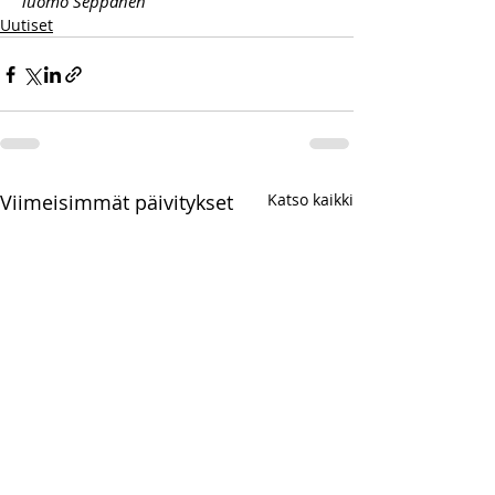
Tuomo Seppänen
Uutiset
Viimeisimmät päivitykset
Katso kaikki