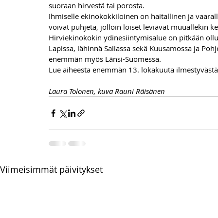
suoraan hirvestä tai porosta. 
Ihmiselle ekinokokkiloinen on haitallinen ja vaara
voivat puhjeta, jolloin loiset leviävät muuallekin k
Hirviekinokokin ydin­esiintymisalue on pitkään ollut
Lapissa, lähinnä Sallassa sekä Kuusamossa ja Pohjoi
enemmän myös Länsi-Suomessa. 
Lue aiheesta enemmän 13. lokakuuta ilmestyvästä
Laura Tolonen, kuva Rauni Räisänen
Viimeisimmät päivitykset