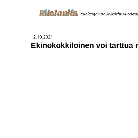
Puolangan paikallislehti vuodest
ETUSIVU
ILMOITUKSET
AVOIMUUSILMOITUS
T
12.10.2021
Ekinokokkiloinen voi tarttua