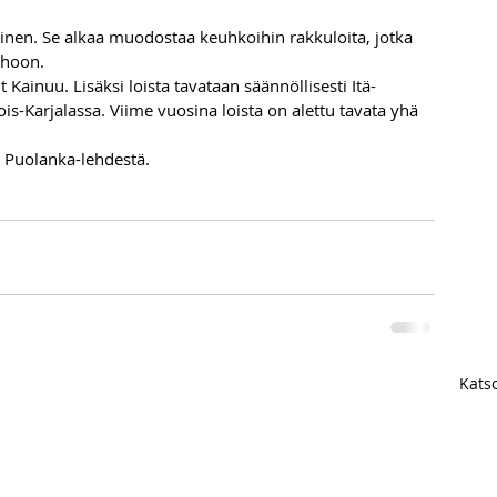
llinen. Se alkaa muodostaa keuhkoihin rakkuloita, jotka 
ehoon.
 Kainuu. Lisäksi loista tavataan säännöllisesti Itä-
s-Karjalassa. Viime vuosina loista on alettu tavata yhä 
 Puolanka-lehdestä. 
Katso