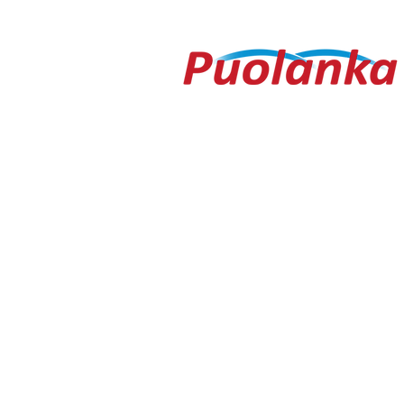
hidastanut
kirpputorilt
Ouluntie 1
89200 Puolanka
Puolanka-lehti ilmestyy keskiviikkois
AVOINNA
Arkisin ma-to 9.00-16.30, pe 9.00-16
TOIMITUS
toimitus@puolanka-lehti.fi
041 310 4182
Eija Luukkonen
eija.luukkonen@puolanka-lehti.fi
PÄÄTOIMITTAJA
Tuomo Seppänen
0500 774 904
tuomo.seppanen@puolanka-lehti.fi