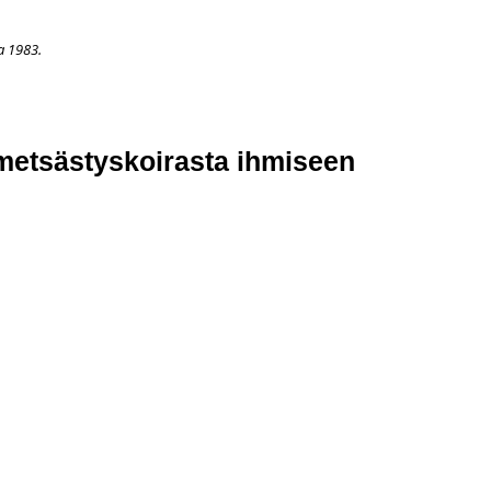
a 1983.
APAHTUMAT
LISÄÄ
ARKISTO
OSOITTEENMUUTOS
TI
 metsästyskoirasta ihmiseen