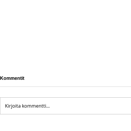
Kommentit
Kirjoita kommentti...
Pohjanoteeraus ei pettänyt
Fredrik Me
– yleisöä ei edes vesisade
Testametti 