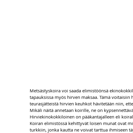
Metsästyskoira voi saada elimistöönsä ekinokokkil
tapauksissa myös hirven maksaa. Tämä voitaisiin he
teurasjätteistä hirvien keuhkot hävitetään niin, ette
Mikäli näitä annetaan koirille, ne on kypsennettävä 
Hirviekinokokkiloinen on pääkantajalleen eli koirall
Koiran elimistössä kehittyvät loisen munat ovat mi
turkkiin, jonka kautta ne voivat tarttua ihmiseen 