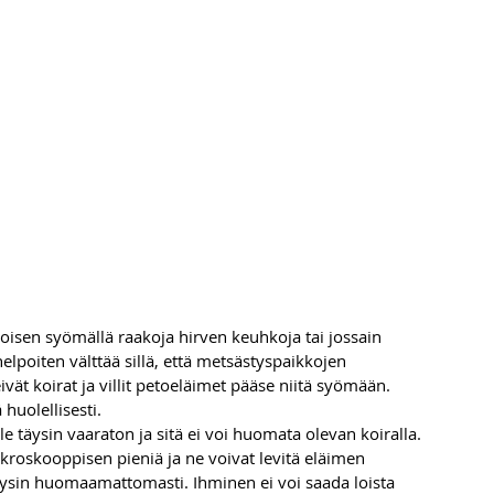
oisen syömällä raakoja hirven keuhkoja tai jossain 
lpoiten välttää sillä, että metsästyspaikkojen 
ivät koirat ja villit petoeläimet pääse niitä syömään. 
huolellisesti. 
e täysin vaaraton ja sitä ei voi huomata olevan koiralla. 
kroskooppisen pieniä ja ne voivat levitä eläimen 
täysin huomaamattomasti. Ihminen ei voi saada loista 