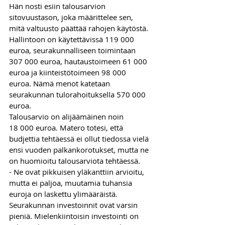
Hän nosti esiin talousarvion 
sitovuustason, joka määrittelee sen, 
mitä valtuusto päättää rahojen käytöstä. 
Hallintoon on käytettävissä 119 000 
euroa, seurakunnalliseen toimintaan 
307 000 euroa, hautaustoimeen 61 000 
euroa ja kiinteistötoimeen 98 000 
euroa. Nämä menot katetaan 
seurakunnan tulorahoituksella 570 000 
euroa. 
Talousarvio on alijäämäinen noin 
18 000 euroa. Matero totesi, että 
budjettia tehtäessä ei ollut tiedossa vielä 
ensi vuoden palkankorotukset, mutta ne 
on huomioitu talousarviota tehtäessä.
- Ne ovat pikkuisen yläkanttiin arvioitu, 
mutta ei paljoa, muutamia tuhansia 
euroja on laskettu ylimääräistä.
Seurakunnan investoinnit ovat varsin 
pieniä. Mielenkiintoisin investointi on 