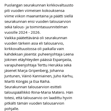
Puolangan seurakunnan kirkkovaltuusto 
piti vuoden viimeisen kokouksensa 
viime viikon maanantaina ja päätti siellä 
seurakunnan ensi vuoden talousarvion 
sekä talous- ja toimintasuunnitelman 
vuosille 2024 - 2026. 
Vaikka päätettävänä oli seurakunnan 
vuoden tärkein asia eli talousarvio, 
kirkkovaltuustossa oli paikalla vain 
kahdeksan jäsentä: puheenjohtaja Leena 
Jokinen etäyhteyden päässä Espanjasta, 
varapuheenjohtaja Terttu Herukka sekä 
jäsenet Marja Gripenberg, Johanna 
Juntunen, Väinö Kanniainen, Juho Karhu, 
Martti Köngäs ja Esa Räihä. 
Seurakunnan talousarvion esitteli 
talouspäällikkö Riina-Maria Matero. Hän 
totesi, että talousarvio on laadittu hyvin 
pitkälti tämän vuoden talousarvion 
pohjalle. 