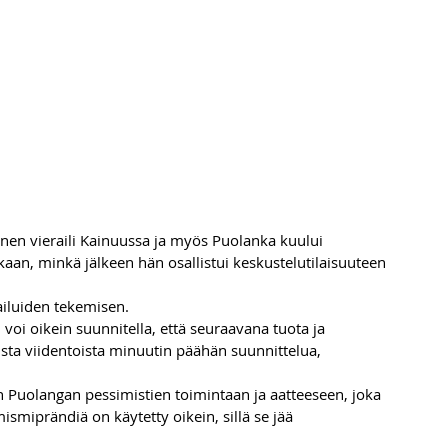
n vieraili Kainuussa ja myös Puolanka kuului 
kkaan, minkä jälkeen hän osallistui keskustelutilaisuuteen 
iluiden tekemisen.
 voi oikein suunnitella, että seuraavana tuota ja 
sta viidentoista minuutin päähän suunnittelua, 
n Puolangan pessimistien toimintaan ja aatteeseen, joka 
miprändiä on käytetty oikein, sillä se jää 