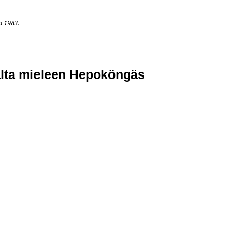
a 1983.
APAHTUMAT
LISÄÄ
ARKISTO
OSOITTEENMUUTOS
TI
galta mieleen Hepoköngäs