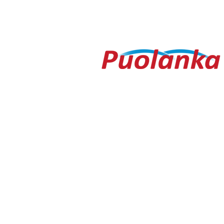
Pohjanoteeraus ei pettänyt
Fredrik Me
– yleisöä ei edes vesisade
Testametti 
hidastanut
kirpputorilt
Ouluntie 1
89200 Puolanka
Puolanka-lehti ilmestyy keskiviikkois
AVOINNA
Arkisin ma-to 9.00-16.30, pe 9.00-16
TOIMITUS
toimitus@puolanka-lehti.fi
041 310 4182
Eija Luukkonen
eija.luukkonen@puolanka-lehti.fi
PÄÄTOIMITTAJA