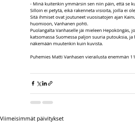
- Minä kuitenkin ymmärsin sen niin päin, että se kuva
Silloin ei petytä, eikä rakenneta visioita, joilla ei ol
Sitä ihmiset ovat joutuneet vuosisatojen ajan Kai
huomioon, Vanhanen pohti.
Puolangalta Vanhaselle jäi mieleen Hepoköngäs, jo
katsomassa Suomessa paljon suuria putouksia, ja 
näkemään muutenkin kuin kuvista.
Puhemies Matti Vanhasen vierailusta enemmän 11
Viimeisimmät päivitykset