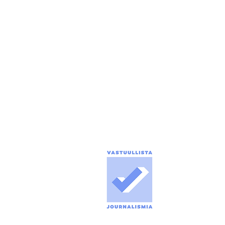
Tuomo Seppänen
0500 774 904
tuomo.seppanen@puolanka-lehti.fi
ILMOITUSMYYNTI
marika.turpeinen@puolanka-lehti.fi
tuomo.seppanen@puolanka-lehti.fi
toimitus@puolanka-lehti.fi
LASKUTUS, TILAUKSET,
OSOITTEENMUUTOKSET
Marika Turpeinen
041 310 4182
marika.turpeinen@puolanka-lehti.fi
Media
Tietosuo