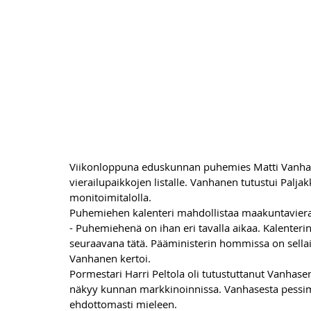
Viikonloppuna eduskunnan puhemies Matti Vanhane
vierailupaikkojen listalle. Vanhanen tutustui Palja
monitoimitalolla.  
Puhemiehen kalenteri mahdollistaa maakuntaviera
- Puhemiehenä on ihan eri tavalla aikaa. Kalenterin
seuraavana tätä. Pääministerin hommissa on sellai
Vanhanen kertoi.
Pormestari Harri Peltola oli tutustuttanut Vanhase
näkyy kunnan markkinoinnissa. Vanhasesta pessimis
ehdottomasti mieleen.