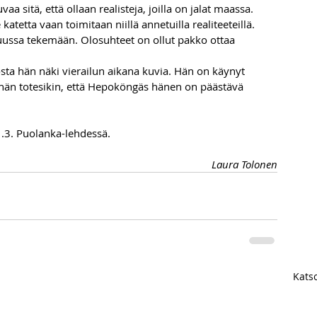
a sitä, että ollaan realisteja, joilla on jalat maassa. 
e katetta vaan toimitaan niillä annetuilla realiteeteillä. 
nuussa tekemään. Olosuhteet on ollut pakko ottaa 
sta hän näki vierailun aikana kuvia. Hän on käynyt 
hän totesikin, että Hepoköngäs hänen on päästävä 
.3. Puolanka-lehdessä.
Laura Tolonen
Katso