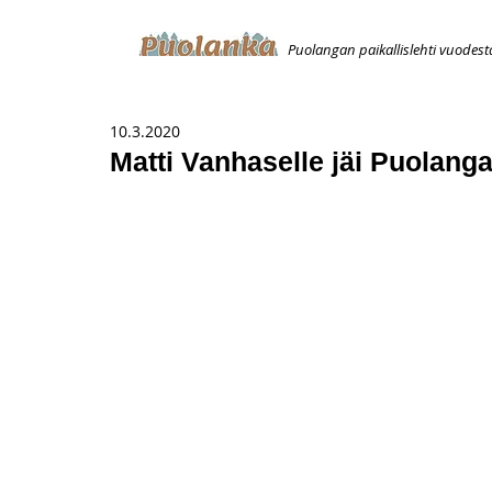
Puolangan paikallislehti vuodest
ETUSIVU
ILMOITUKSET
AVOIMUUSILMOITUS
T
10.3.2020
Matti Vanhaselle jäi Puolan