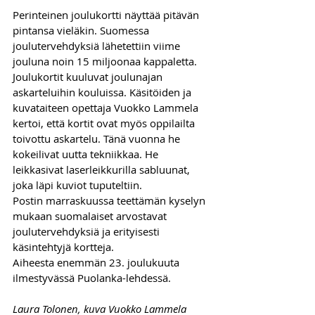
Perinteinen joulukortti näyttää pitävän 
pintansa vieläkin. Suomessa 
joulutervehdyksiä lähetettiin viime 
jouluna noin 15 miljoonaa kappaletta. 
Joulukortit kuuluvat joulunajan 
askarteluihin kouluissa. Käsitöiden ja 
kuvataiteen opettaja Vuokko Lammela 
kertoi, että kortit ovat myös oppilailta 
toivottu askartelu. Tänä vuonna he 
kokeilivat uutta tekniikkaa. He 
leikkasivat laserleikkurilla sabluunat, 
joka läpi kuviot tuputeltiin. 
Postin marraskuussa teettämän kyselyn 
mukaan suomalaiset arvostavat 
joulutervehdyksiä ja erityisesti 
käsintehtyjä kortteja.
Aiheesta enemmän 23. joulukuuta 
ilmestyvässä Puolanka-lehdessä.
Laura Tolonen, kuva Vuokko Lammela