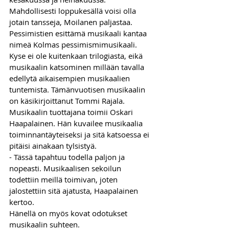
Mahdollisesti loppukesällä voisi olla 
jotain tansseja, Moilanen paljastaa.
Pessimistien esittämä musikaali kantaa 
nimeä Kolmas pessimismimusikaali. 
Kyse ei ole kuitenkaan trilogiasta, eikä 
musikaalin katsominen millään tavalla 
edellytä aikaisempien musikaalien 
tuntemista. Tämänvuotisen musikaalin 
on käsikirjoittanut Tommi Rajala.
Musikaalin tuottajana toimii Oskari 
Haapalainen. Hän kuvailee musikaalia 
toiminnantäyteiseksi ja sitä katsoessa ei 
pitäisi ainakaan tylsistyä.  
- Tässä tapahtuu todella paljon ja 
nopeasti. Musikaalisen sekoilun 
todettiin meillä toimivan, joten 
jalostettiin sitä ajatusta, Haapalainen 
kertoo. 
Hänellä on myös kovat odotukset 
musikaalin suhteen. 