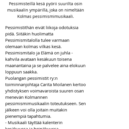
Pessimisteillä kesä pyörii suurilta osin 
musikaalin ympärillä, joka on nimeltään 
Kolmas pessimismimusikaali. 
Pessimistithän eivät liikoja odotuksia 
pidä. Siitäkin huolimatta 
Pessimismitalolla tulee varmaan 
olemaan kolmas vilkas kesä. 
Pessimismitalo ja Elämä on juhla -
kahvila avataan kesäkuun toisena 
maanantaina ja se palvelee aina elokuun 
loppuun saakka. 
Puolangan pessimistit ry:n 
toiminnanjohtaja Carita Moilanen kertoo 
yhdistyksen voimavaroista suuren osan 
menevän Kolmannen 
pessimismimusikaalin toteutukseen. Sen 
jälkeen voi olla joitain muitakin 
pienempiä tapahtumia.
- Musikaali täyttää kalenterin 
kesäkuussa ja heinäkuussa. 