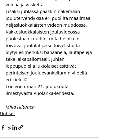
vilinää ja vilskettä.
Lisäksi juhlassa päästiin näkemään 
joulutervehdyksiä eri puolilta maailmaa 
neljäsluokkalaisten videon muodossa. 
Kakkosluokkalaisten jouluvideossa 
puolestaan kuultiin, mitä he oikein 
toivovat joululahjaksi: toivelistoilta 
löytyi esimerkiksi banaaneja, lautapelejä 
sekä jalkapallomaali. Juhlan 
loppupuolella lukiolaiset esittivät 
perinteisen jouluevankeliumin viidellä 
eri kielellä.
Lue enemmän 21. joulukuuta 
ilmestyvästä Puolanka-lehdestä.
Milla Hiltunen
Uutiset