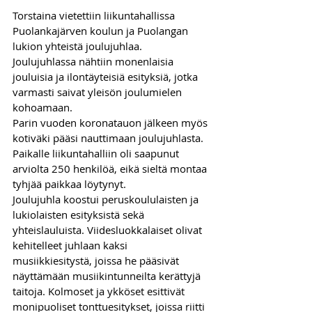
Torstaina vietettiin liikuntahallissa 
Puolankajärven koulun ja Puolangan 
lukion yhteistä joulujuhlaa. 
Joulujuhlassa nähtiin monenlaisia 
jouluisia ja ilontäyteisiä esityksiä, jotka 
varmasti saivat yleisön joulumielen 
kohoamaan.
Parin vuoden koronatauon jälkeen myös 
kotiväki pääsi nauttimaan joulujuhlasta. 
Paikalle liikuntahalliin oli saapunut 
arviolta 250 henkilöä, eikä sieltä montaa 
tyhjää paikkaa löytynyt.
Joulujuhla koostui peruskoululaisten ja 
lukiolaisten esityksistä sekä 
yhteislauluista. Viidesluokkalaiset olivat 
kehitelleet juhlaan kaksi 
musiikkiesitystä, joissa he pääsivät 
näyttämään musiikintunneilta kerättyjä 
taitoja. Kolmoset ja ykköset esittivät 
monipuoliset tonttuesitykset, joissa riitti 