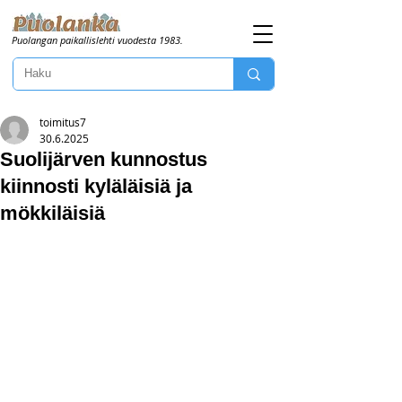
Puolangan paikallislehti vuodesta 1983.
toimitus7
30.6.2025
Suolijärven kunnostus
kiinnosti kyläläisiä ja
mökkiläisiä