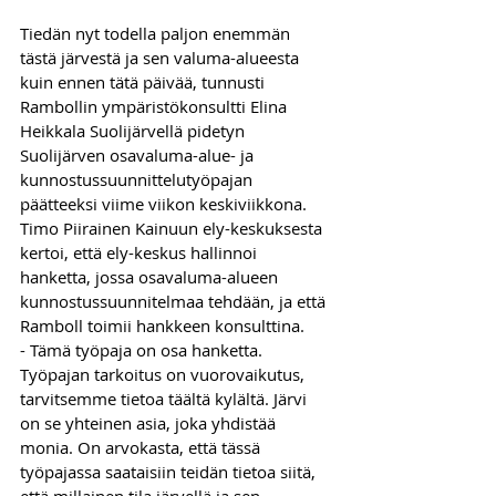
Tiedän nyt todella paljon enemmän 
tästä järvestä ja sen valuma-alueesta 
kuin ennen tätä päivää, tunnusti 
Rambollin ympäristökonsultti Elina 
Heikkala Suolijärvellä pidetyn 
Suolijärven osavaluma-alue- ja 
kunnostussuunnittelutyöpajan 
päätteeksi viime viikon keskiviikkona.
Timo Piirainen Kainuun ely-keskuksesta 
kertoi, että ely-keskus hallinnoi 
hanketta, jossa osavaluma-alueen 
kunnostussuunnitelmaa tehdään, ja että 
Ramboll toimii hankkeen konsulttina.
- Tämä työpaja on osa hanketta. 
Työpajan tarkoitus on vuorovaikutus, 
tarvitsemme tietoa täältä kylältä. Järvi 
on se yhteinen asia, joka yhdistää 
monia. On arvokasta, että tässä 
työpajassa saataisiin teidän tietoa siitä, 