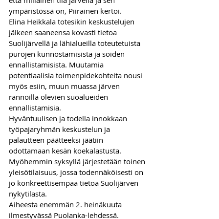
että millainen tila järvellä ja sen 
ympäristössä on, Piirainen kertoi.
Elina Heikkala totesikin keskustelujen 
jälkeen saaneensa kovasti tietoa 
Suolijärvellä ja lähialueilla toteutetuista 
purojen kunnostamisista ja soiden 
ennallistamisista. Muutamia 
potentiaalisia toimenpidekohteita nousi 
myös esiin, muun muassa järven 
rannoilla olevien suoalueiden 
ennallistamisia. 
Hyväntuulisen ja todella innokkaan 
työpajaryhmän keskustelun ja 
palautteen päätteeksi jäätiin 
odottamaan kesän koekalastusta. 
Myöhemmin syksyllä järjestetään toinen 
yleisötilaisuus, jossa todennäköisesti on 
jo konkreettisempaa tietoa Suolijärven 
nykytilasta.
Aiheesta enemmän 2. heinäkuuta 
ilmestyvässä Puolanka-lehdessä.