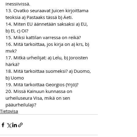
inessiivissä.
13. Ovatko seuraavat Juicen kirjoittama 
teoksia a) Pastaaks tässä b) Äeti.
14. Miten EU äännetään saksaksi a) EU, 
b) EI, c) OI?
15. Miksi kattilan varressa on reikä?
16. Mitä tarkoittaa, jos kirja on a) krs, b) 
mvk?
17. Mitkä urheilijat: a) Lelu, b) Joroisten 
härkä?
18. Mitä tarkoittaa suomeksi? a) Duomo, 
b) Uomo
19. Mitä tarkoittaa Georgios (Yrjö)?
20. Missä Kainuun kunnassa on 
urheiluseura Visa, mikä on sen 
pääurheilulaji?
Tietovisa