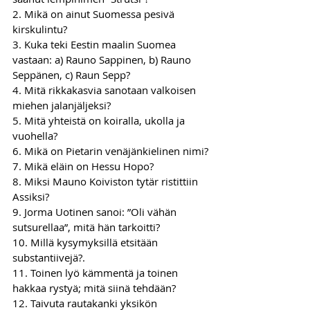
2. Mikä on ainut Suomessa pesivä 
kirskulintu?
3. Kuka teki Eestin maalin Suomea 
vastaan: a) Rauno Sappinen, b) Rauno 
Seppänen, c) Raun Sepp?
4. Mitä rikkakasvia sanotaan valkoisen 
miehen jalanjäljeksi?
5. Mitä yhteistä on koiralla, ukolla ja 
vuohella?
6. Mikä on Pietarin venäjänkielinen nimi?
7. Mikä eläin on Hessu Hopo?
8. Miksi Mauno Koiviston tytär ristittiin 
Assiksi?
9. Jorma Uotinen sanoi: ”Oli vähän 
sutsurellaa”, mitä hän tarkoitti?
10. Millä kysymyksillä etsitään 
substantiivejä?.
11. Toinen lyö kämmentä ja toinen 
hakkaa rystyä; mitä siinä tehdään?
12. Taivuta rautakanki yksikön 