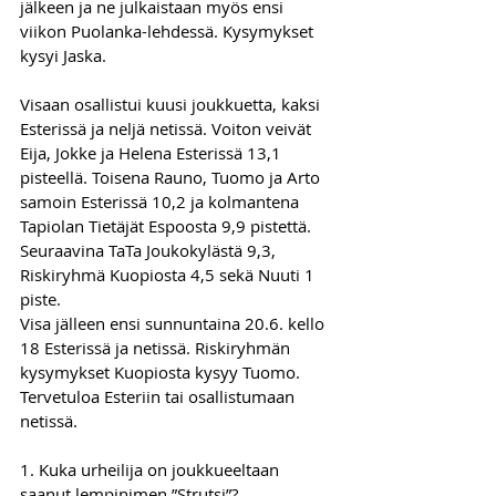
jälkeen ja ne julkaistaan myös ensi 
viikon Puolanka-lehdessä. Kysymykset 
kysyi Jaska.
Visaan osallistui kuusi joukkuetta, kaksi 
Esterissä ja neljä netissä. Voiton veivät 
Eija, Jokke ja Helena Esterissä 13,1 
pisteellä. Toisena Rauno, Tuomo ja Arto 
samoin Esterissä 10,2 ja kolmantena 
Tapiolan Tietäjät Espoosta 9,9 pistettä. 
Seuraavina TaTa Joukokylästä 9,3, 
Riskiryhmä Kuopiosta 4,5 sekä Nuuti 1 
piste.
Visa jälleen ensi sunnuntaina 20.6. kello 
18 Esterissä ja netissä. Riskiryhmän 
kysymykset Kuopiosta kysyy Tuomo. 
Tervetuloa Esteriin tai osallistumaan 
netissä. 
1. Kuka urheilija on joukkueeltaan 
saanut lempinimen ”Strutsi”?