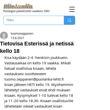
Puolangan paikallislehti vuodesta 1983.
tuomoseppanen
13.6.2021
Tietovisa Esterissä ja netissä
kello 18
Kisa käydään 2-4 -henkisin joukkuein. 
Vastausaikaa on kello 19 saakka. Mikäli 
haluat osallistua kisaan, lähetä 
vastauksesi osoitteeseen 
tuomo.seppanen@puolanka-lehti.fi 
kisan jälkeen HETI kello 19. Myöhemmin 
lähetetyt vastaukset eivät ehdi mukaan 
kisaan. Kysymykset 1-10 tulevat kello 18 
ja 11-20 kello 18.30. Kisaan osallistuville 
lähetetään oikeat vastaukset kisan 