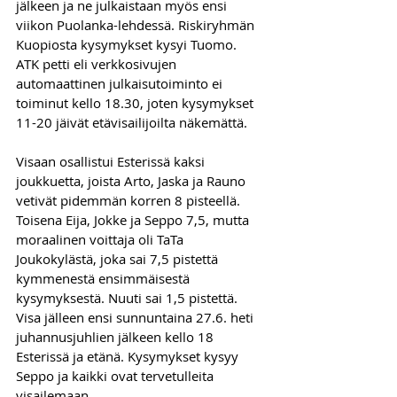
jälkeen ja ne julkaistaan myös ensi 
viikon Puolanka-lehdessä. Riskiryhmän 
Kuopiosta kysymykset kysyi Tuomo.
ATK petti eli verkkosivujen 
automaattinen julkaisutoiminto ei 
toiminut kello 18.30, joten kysymykset 
11-20 jäivät etävisailijoilta näkemättä.
Visaan osallistui Esterissä kaksi 
joukkuetta, joista Arto, Jaska ja Rauno 
vetivät pidemmän korren 8 pisteellä. 
Toisena Eija, Jokke ja Seppo 7,5, mutta 
moraalinen voittaja oli TaTa 
Joukokylästä, joka sai 7,5 pistettä 
kymmenestä ensimmäisestä 
kysymyksestä. Nuuti sai 1,5 pistettä.
Visa jälleen ensi sunnuntaina 27.6. heti 
juhannusjuhlien jälkeen kello 18 
Esterissä ja etänä. Kysymykset kysyy 
Seppo ja kaikki ovat tervetulleita 
visailemaan. 