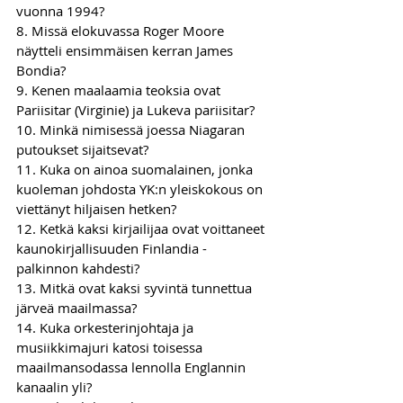
vuonna 1994?
8. Missä elokuvassa Roger Moore 
näytteli ensimmäisen kerran James 
Bondia?
9. Kenen maalaamia teoksia ovat 
Pariisitar (Virginie) ja Lukeva pariisitar?
10. Minkä nimisessä joessa Niagaran 
putoukset sijaitsevat?
11. Kuka on ainoa suomalainen, jonka 
kuoleman johdosta YK:n yleiskokous on 
viettänyt hiljaisen hetken?
12. Ketkä kaksi kirjailijaa ovat voittaneet 
kaunokirjallisuuden Finlandia -
palkinnon kahdesti?
13. Mitkä ovat kaksi syvintä tunnettua 
järveä maailmassa?
14. Kuka orkesterinjohtaja ja 
musiikkimajuri katosi toisessa 
maailmansodassa lennolla Englannin 
kanaalin yli?