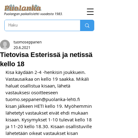
Puolangan paikallislehti vuodesta 1983.
tuomoseppanen
20.6.2021
Tietovisa Esterissä ja netissä
kello 18
Kisa käydään 2-4 -henkisin joukkuein. 
Vastausaikaa on kello 19 saakka. Mikäli 
haluat osallistua kisaan, lähetä 
vastauksesi osoitteeseen 
tuomo.seppanen@puolanka-lehti.fi 
kisan jälkeen HETI kello 19. Myöhemmin 
lähetetyt vastaukset eivät ehdi mukaan 
kisaan. Kysymykset 1-10 tulevat kello 18 
ja 11-20 kello 18.30. Kisaan osallistuville 
lähetetään oikeat vastaukset kisan 