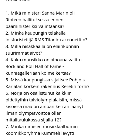
1. Mikä ministeri Sanna Marin oli 
Rinteen hallituksessa ennen 
pääministeriksi valintaansa?
2. Minkä kaupungin telakalla 
loistoristeilijä RMS Titanic rakennettiin?
3. Millä nisäkkäällä on eläinkunnan 
suurimmat aivot? 
4. Kuka muusikko on ainoana valittu 
Rock and Roll Hall of Fame -
kunniagalleriaan kolme kertaa?
5. Missä kaupungissa sijaitsee Pohjois-
Karjalan korkein rakennus Keretin torni?
6. Norja on osallistunut kaikkiin 
pidettyihin talviolympialaisiin, missä 
kisoissa maa on ainoan kerran jäänyt 
ilman olympiavoittoa ollen 
mitalitaulukossa sijalla 12?
7. Minkä nimisen musiikkialbumin 
koomikkoryhmä Kummeli levytti 