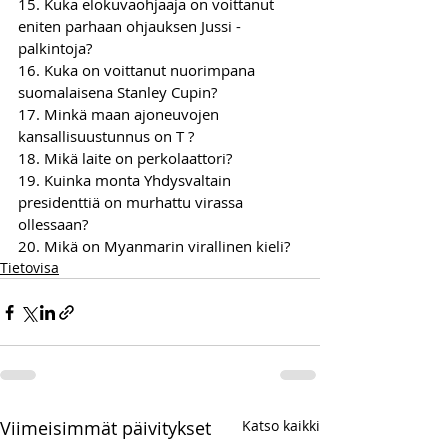
15. Kuka elokuvaohjaaja on voittanut 
eniten parhaan ohjauksen Jussi -
palkintoja?
16. Kuka on voittanut nuorimpana 
suomalaisena Stanley Cupin?
17. Minkä maan ajoneuvojen 
kansallisuustunnus on T ?
18. Mikä laite on perkolaattori?
19. Kuinka monta Yhdysvaltain 
presidenttiä on murhattu virassa 
ollessaan?
20. Mikä on Myanmarin virallinen kieli?
Tietovisa
Viimeisimmät päivitykset
Katso kaikki