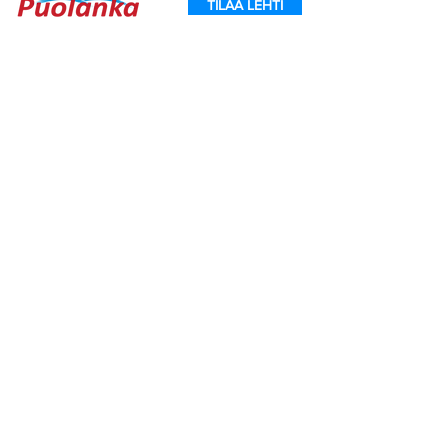
TILAA LEHTI
Ouluntie 1
89200 Puolanka
Puolanka-lehti ilmestyy keskiviikkoisin.
AVOINNA
Arkisin ma-to
9.00-16.30
, pe
9.00-16.00
TOIMITUS
toimitus@puolanka-lehti.fi
041 310 4182
Eija Luukkonen
eija.luukkonen@puolanka-lehti.fi
PÄÄTOIMITTAJA
Tuomo Seppänen
0500 774 904
tuomo.seppanen@puolanka-lehti.fi
ILMOITUSMYYNTI
marika.turpeinen@puolanka-lehti.fi