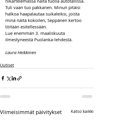
nikartelemassa näitä tuolla autotallissa. 
Tuli vaan tuo pakkanen. Minun pitäisi 
halkoa haapalautaa suikaleiksi, joista 
minä näitä kokoilen, Seppänen kertoo 
töitään esitellessään.
Lue enemmän 3. maaliskuuta 
ilmestyneestä Puolanka-lehdestä.
Laura Heikkinen
Uutiset
Viimeisimmät päivitykset
Katso kaikki