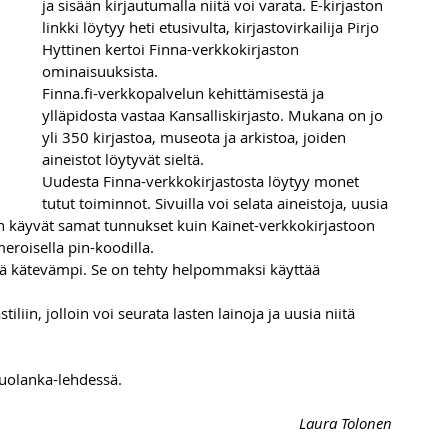
ja sisään kirjautumalla niitä voi varata. E-kirjaston 
linkki löytyy heti etusivulta, kirjastovirkailija Pirjo 
Hyttinen kertoi Finna-verkkokirjaston 
ominaisuuksista.
Finna.fi-verkkopalvelun kehittämisestä ja 
ylläpidosta vastaa Kansalliskirjasto. Mukana on jo 
yli 350 kirjastoa, museota ja arkistoa, joiden 
aineistot löytyvät sieltä.
Uudesta Finna-verkkokirjastosta löytyy monet 
tutut toiminnot. Sivuilla voi selata aineistoja, uusia 
on käyvät samat tunnukset kuin Kainet-verkkokirjastoon 
meroisella pin-koodilla.
sä kätevämpi. Se on tehty helpommaksi käyttää 
tiliin, jolloin voi seurata lasten lainoja ja uusia niitä 
uolanka-lehdessä.
Laura Tolonen