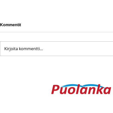
Kommentit
Kirjoita kommentti...
Pohjanoteeraus ei pettänyt
Fredrik Me
– yleisöä ei edes vesisade
Testametti 
hidastanut
kirpputorilt
Ouluntie 1
89200 Puolanka
Puolanka-lehti ilmestyy keskiviikkois