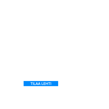
a
ein
 on
l
TILAA LEHTI