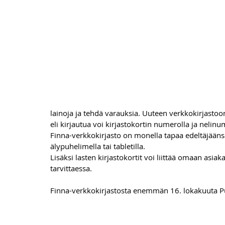
lainoja ja tehdä varauksia. Uuteen verkkokirjasto
eli kirjautua voi kirjastokortin numerolla ja nelinu
Finna-verkkokirjasto on monella tapaa edeltäjään
älypuhelimella tai tabletilla.
Lisäksi lasten kirjastokortit voi liittää omaan asiakas
tarvittaessa.
Finna-verkkokirjastosta enemmän 16. lokakuuta P