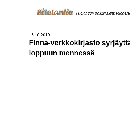
Puolangan paikallislehti vuodest
ETUSIVU
ILMOITUKSET
AVOIMUUSILMOITUS
T
16.10.2019
Finna-verkkokirjasto syrjäyt
loppuun mennessä