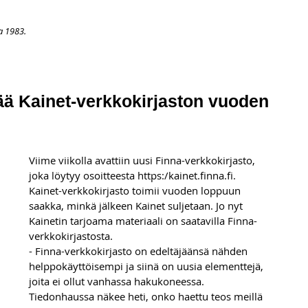
a 1983.
APAHTUMAT
LISÄÄ
ARKISTO
OSOITTEENMUUTOS
TI
tää Kainet-verkkokirjaston vuoden
Viime viikolla avattiin uusi Finna-verkkokirjasto, 
joka löytyy osoitteesta https:/kainet.finna.fi. 
Kainet-verkkokirjasto toimii vuoden loppuun 
saakka, minkä jälkeen Kainet suljetaan. Jo nyt 
Kainetin tarjoama materiaali on saatavilla Finna-
verkkokirjastosta.
- Finna-verkkokirjasto on edeltäjäänsä nähden 
helppokäyttöisempi ja siinä on uusia elementtejä, 
joita ei ollut vanhassa hakukoneessa. 
Tiedonhaussa näkee heti, onko haettu teos meillä 