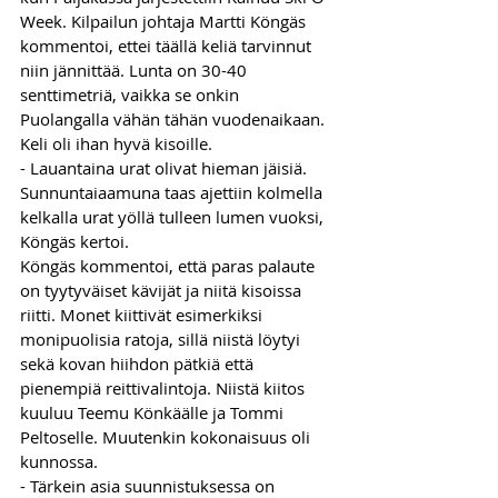
Week. Kilpailun johtaja Martti Köngäs 
kommentoi, ettei täällä keliä tarvinnut 
niin jännittää. Lunta on 30-40 
senttimetriä, vaikka se onkin 
Puolangalla vähän tähän vuodenaikaan. 
Keli oli ihan hyvä kisoille.
- Lauantaina urat olivat hieman jäisiä. 
Sunnuntaiaamuna taas ajettiin kolmella 
kelkalla urat yöllä tulleen lumen vuoksi, 
Köngäs kertoi. 
Köngäs kommentoi, että paras palaute 
on tyytyväiset kävijät ja niitä kisoissa 
riitti. Monet kiittivät esimerkiksi 
monipuolisia ratoja, sillä niistä löytyi 
sekä kovan hiihdon pätkiä että 
pienempiä reittivalintoja. Niistä kiitos 
kuuluu Teemu Könkäälle ja Tommi 
Peltoselle. Muutenkin kokonaisuus oli 
kunnossa.  
- Tärkein asia suunnistuksessa on 