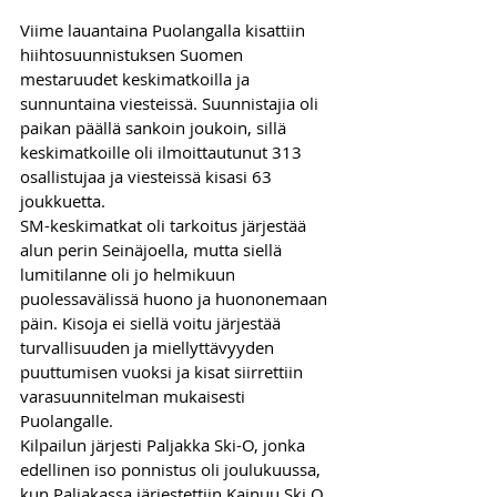
Viime lauantaina Puolangalla kisattiin 
hiihtosuunnistuksen Suomen 
mestaruudet keskimatkoilla ja 
sunnuntaina viesteissä. Suunnistajia oli 
paikan päällä sankoin joukoin, sillä 
keskimatkoille oli ilmoittautunut 313 
osallistujaa ja viesteissä kisasi 63 
joukkuetta. 
SM-keskimatkat oli tarkoitus järjestää 
alun perin Seinäjoella, mutta siellä 
lumitilanne oli jo helmikuun 
puolessavälissä huono ja huononemaan 
päin. Kisoja ei siellä voitu järjestää 
turvallisuuden ja miellyttävyyden 
puuttumisen vuoksi ja kisat siirrettiin 
varasuunnitelman mukaisesti 
Puolangalle.
Kilpailun järjesti Paljakka Ski-O, jonka 
edellinen iso ponnistus oli joulukuussa, 
kun Paljakassa järjestettiin Kainuu Ski O 