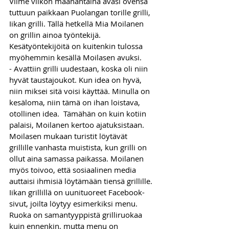
Viime viikon maanantaina avasi ovensa 
tuttuun paikkaan Puolangan torille grilli, 
Iikan grilli. Tällä hetkellä Mia Moilanen 
on grillin ainoa työntekijä. 
Kesätyöntekijöitä on kuitenkin tulossa 
myöhemmin kesällä Moilasen avuksi.
- Avattiin grilli uudestaan, koska oli niin 
hyvät taustajoukot. Kun idea on hyvä, 
niin miksei sitä voisi käyttää. Minulla on 
kesäloma, niin tämä on ihan loistava, 
otollinen idea.  Tämähän on kuin kotiin 
palaisi, Moilanen kertoo ajatuksistaan.
Moilasen mukaan turistit löytävät 
grillille vanhasta muistista, kun grilli on 
ollut aina samassa paikassa. Moilanen 
myös toivoo, että sosiaalinen media 
auttaisi ihmisiä löytämään tiensä grillille. 
Iikan grillillä on uunituoreet Facebook-
sivut, joilta löytyy esimerkiksi menu.
Ruoka on samantyyppistä grilliruokaa 
kuin ennenkin, mutta menu on 