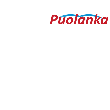
– yleisöä ei edes vesisade
Testametti 
hidastanut
kirpputorilt
Ouluntie 1
89200 Puolanka
Puolanka-lehti ilmestyy keskiviikkois
AVOINNA
Arkisin ma-to 9.00-16.30, pe 9.00-16
TOIMITUS
toimitus@puolanka-lehti.fi
041 310 4182
Eija Luukkonen
eija.luukkonen@puolanka-lehti.fi
PÄÄTOIMITTAJA
Tuomo Seppänen
0500 774 904