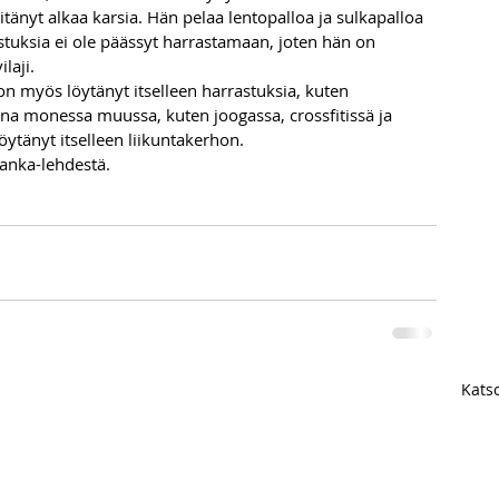
pitänyt alkaa karsia. Hän pelaa lentopalloa ja sulkapalloa 
stuksia ei ole päässyt harrastamaan, joten hän on 
laji. 
n myös löytänyt itselleen harrastuksia, kuten 
na monessa muussa, kuten joogassa, crossfitissä ja 
öytänyt itselleen liikuntakerhon. 
nka-lehdestä. 
Katso