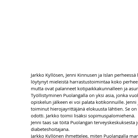
Jarkko Kyllösen, Jenni Kinnusen ja Islan perheessä l
löytynyt mieleistä harrastustoimintaa koko perheel
mutta ovat palanneet kotipaikkakunnalleen ja asu
Työllistyminen Puolangalla on yksi asia, jonka vu
opiskelun jälkeen ei voi palata kotikonnuille. Jenni 
toiminut hierojayrittäjänä elokuusta lähtien. Se o
odotti. Jarkko toimii lisäksi sopimuspalomiehenä. 
Jenni taas sai töitä Puolangan terveyskeskuksesta 
diabeteshoitajana. 
Jarkko Kyllönen ihmettelee, miten Puolangalla marist