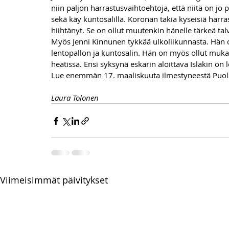
niin paljon harrastusvaihtoehtoja, että niitä on jo 
sekä käy kuntosalilla. Koronan takia kyseisiä harra
hiihtänyt. Se on ollut muutenkin hänelle tärkeä talvi
Myös Jenni Kinnunen tykkää ulkoliikunnasta. Hän o
lentopallon ja kuntosalin. Hän on myös ollut muka
heatissa. Ensi syksynä eskarin aloittava Islakin on l
Lue enemmän 17. maaliskuuta ilmestyneestä Puola
Laura Tolonen
Viimeisimmät päivitykset