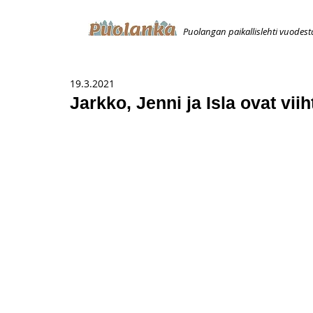
Puolangan paikallislehti vuodest
ETUSIVU
ILMOITUKSET
AVOIMUUSILMOITUS
T
19.3.2021
Jarkko, Jenni ja Isla ovat vii