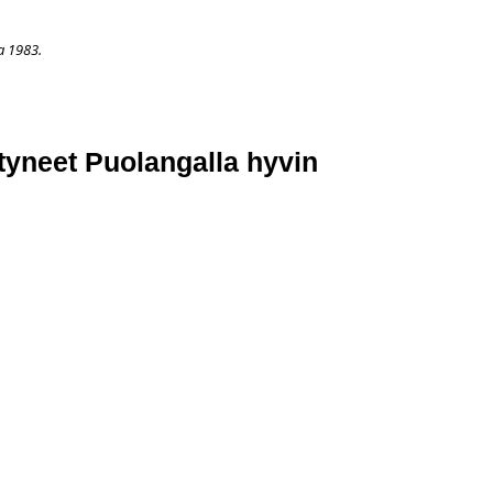
a 1983.
APAHTUMAT
LISÄÄ
ARKISTO
OSOITTEENMUUTOS
TI
htyneet Puolangalla hyvin