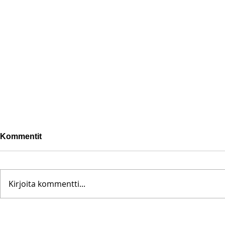
Kommentit
Kirjoita kommentti...
Pohjanoteeraus ei pettänyt
Fredrik Me