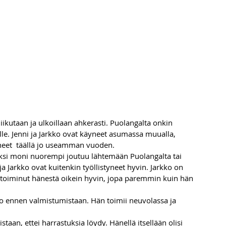
iikutaan ja ulkoillaan ahkerasti. Puolangalta onkin 
le. Jenni ja Jarkko ovat käyneet asumassa muualla, 
neet  täällä jo useamman vuoden. 
oksi moni nuorempi joutuu lähtemään Puolangalta tai 
ja Jarkko ovat kuitenkin työllistyneet hyvin. Jarkko on 
n toiminut hänestä oikein hyvin, jopa paremmin kuin hän 
jo ennen valmistumistaan. Hän toimii neuvolassa ja 
aan, ettei harrastuksia löydy. Hänellä itsellään olisi 