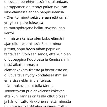
ollessaan perehtymässä seurakuntaan.
Romp­­painen on tehnyt pitkän työuran 
liike-elämässä ennen pappisuraansa. 
- Olen toiminut sekä vieraan että oman 
yrityksen palveluksessa 
toimitusjohtajana hallitustyössä, hän 
kertoi.
- Ihmisten kanssa olen koko elämäni 
ajan ollut tekemisissä. Se on minun 
juttuni, sopii hyvin tähän papinkin 
tehtävään. Voin sen sanoa, että kun olen 
ollut pappina Kuopiossa ja Kemissä, niin 
tästä aikaisemmasta 
elämänkokemuksesta ja historiasta on 
ollut valtava hyöty kohdatessa ihmisiä 
erilaisissa elämäntilanteissa.
- On mukava ollut tulla tänne. 
Toivottavasti puolankalaiset kokevat, 
että kun Hannes on täällä ollut pitkään 
ja hän on tuttu kirkkoherra, että minusta 
tulee se tuttu kirkkoherra tänne. Tulkaa 