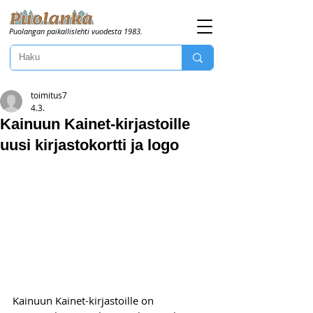
Puolangan paikallislehti vuodesta 1983.
toimitus7
4.3.
Kainuun Kainet-kirjastoille
uusi kirjastokortti ja logo
Kainuun Kainet-kirjastoille on 