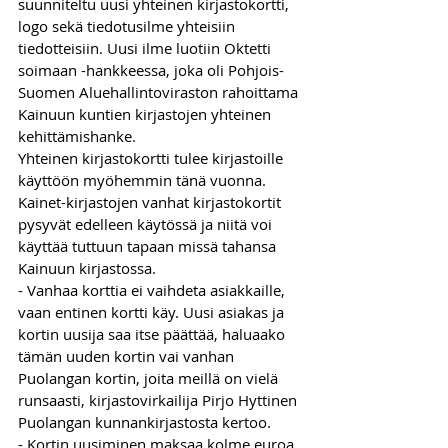
suunniteltu uusi yhteinen kirjastokortti, 
logo sekä tiedotusilme yhteisiin 
tiedotteisiin. Uusi ilme luotiin Oktetti 
soimaan -hankkeessa, joka oli Pohjois-
Suomen Aluehallintoviraston rahoittama 
Kainuun kuntien kirjastojen yhteinen 
kehittämishanke.
Yhteinen kirjastokortti tulee kirjastoille 
käyttöön myöhemmin tänä vuonna. 
Kainet-kirjastojen vanhat kirjastokortit 
pysyvät edelleen käytössä ja niitä voi 
käyttää tuttuun tapaan missä tahansa 
Kainuun kirjastossa.
- Vanhaa korttia ei vaihdeta asiakkaille, 
vaan entinen kortti käy. Uusi asiakas ja 
kortin uusija saa itse päättää, haluaako 
tämän uuden kortin vai vanhan 
Puolangan kortin, joita meillä on vielä 
runsaasti, kirjastovirkailija Pirjo Hyttinen 
Puolangan kunnankirjastosta kertoo.
- Kortin uusiminen maksaa kolme euroa, 