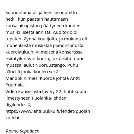
Sunnuntaina oli jälleen se odotettu 
hetki, kun päästiin nauttimaan 
kansalaisopiston päättyneen kauden 
musiikillisesta annista. Auditorio oli 
tupaten täynnä kuulijoita, ja mukana oli 
monenlaista musiikkia pianonsoitosta 
kuorolauluun. Viimeisenä konsertissa 
esiintyikin Van-kuoro, joka esitti muun 
muassa laulut Nuoruustango, Puhu 
äänellä jonka kuulen sekä 
Mandoliinimies. Kuoroa johtaa Antti 
Puumala.
Video konsertista löytyy 22. huhtikuuta 
ilmestyneen Puolanka-lehden 
digilehdestä, 
https://www.lehtiluukku.fi/lehdet/puolan
ka-lehti
Tuomo Seppänen