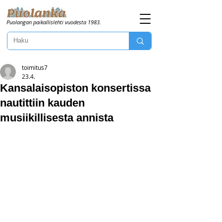
Puolangan paikallislehti vuodesta 1983.
toimitus7
23.4.
Kansalaisopiston konsertissa
nautittiin kauden
musiikillisesta annista