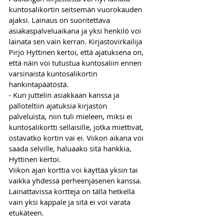
kuntosalikortin seitsemän vuorokauden 
ajaksi. Lainaus on suoritettava 
asiakaspalveluaikana ja yksi henkilö voi 
lainata sen vain kerran. Kirjastovirkailija 
Pirjo Hyttinen kertoi, että ajatuksena on, 
että näin voi tutustua kuntosaliin ennen 
varsinaista kuntosalikortin 
hankintapäätöstä. 
- Kun juttelin asiakkaan kanssa ja 
palloteltiin ajatuksia kirjaston 
palveluista, niin tuli mieleen, miksi ei 
kuntosalikortti sellaisille, jotka miettivät, 
ostavatko kortin vai ei. Viikon aikana voi 
saada selville, haluaako sitä hankkia, 
Hyttinen kertoi. 
Viikon ajan korttia voi käyttää yksin tai 
vaikka yhdessä perheenjäsenen kanssa. 
Lainattavissa kortteja on tällä hetkellä 
vain yksi kappale ja sitä ei voi varata 
etukäteen. 