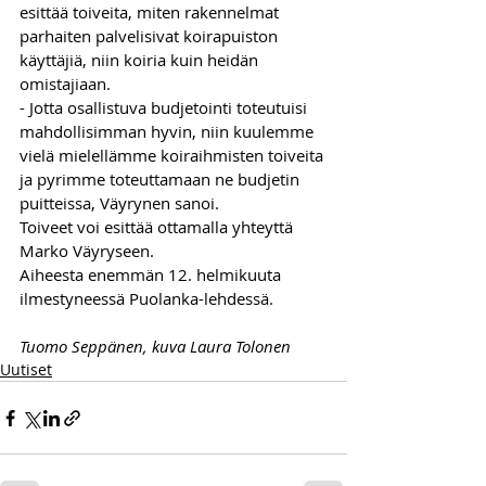
esittää toiveita, miten rakennelmat 
parhaiten palvelisivat koirapuiston 
käyttäjiä, niin koiria kuin heidän 
omistajiaan.
- Jotta osallistuva budjetointi toteutuisi 
mahdollisimman hyvin, niin kuulemme 
vielä mielellämme koiraihmisten toiveita 
ja pyrimme toteuttamaan ne budjetin 
puitteissa, Väyrynen sanoi.
Toiveet voi esittää ottamalla yhteyttä 
Marko Väyryseen.
Aiheesta enemmän 12. helmikuuta 
ilmestyneessä Puolanka-lehdessä.
Tuomo Seppänen, kuva Laura Tolonen
Uutiset