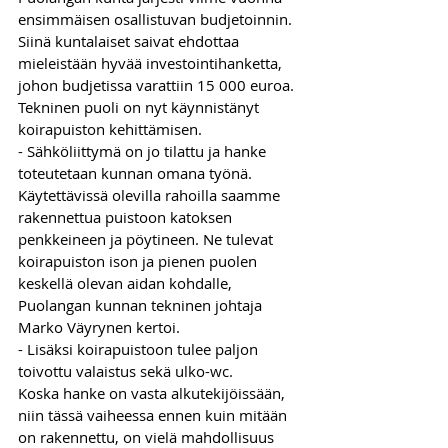
ensimmäisen osallistuvan budjetoinnin. 
Siinä kuntalaiset saivat ehdottaa 
mieleistään hyvää investointihanketta, 
johon budjetissa varattiin 15 000 euroa.
Tekninen puoli on nyt käynnistänyt 
koirapuiston kehittämisen.
- Sähköliittymä on jo tilattu ja hanke 
toteutetaan kunnan omana työnä. 
Käytettävissä olevilla rahoilla saamme 
rakennettua puistoon katoksen 
penkkeineen ja pöytineen. Ne tulevat 
koirapuiston ison ja pienen puolen 
keskellä olevan aidan kohdalle, 
Puolangan kunnan tekninen johtaja 
Marko Väyrynen kertoi.
- Lisäksi koirapuistoon tulee paljon 
toivottu valaistus sekä ulko-wc.
Koska hanke on vasta alkutekijöissään, 
niin tässä vaiheessa ennen kuin mitään 
on rakennettu, on vielä mahdollisuus 