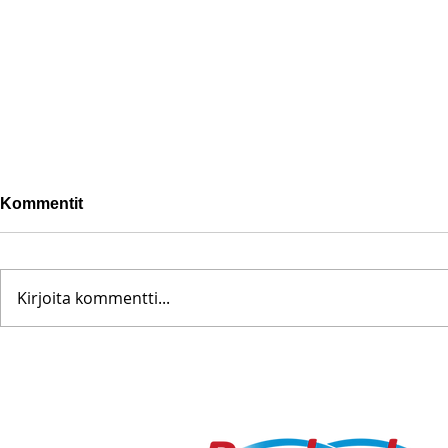
Kommentit
Kirjoita kommentti...
Pohjanoteeraus ei pettänyt
Fredrik Me
– yleisöä ei edes vesisade
Testametti 
hidastanut
kirpputorilt