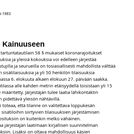
a 1983.
APAHTUMAT
LISÄÄ
ARKISTO
OSOITTEENMUUTOS
TI
o Kainuuseen
artuntatautilain 58 § mukaiset koronarajoitukset 
ia ja yleisiä kokouksia voi edelleen järjestää 
istujilla ja seurueilla on tosiasiallisesti mahdollista välttää 
 sisätilaisuuksia ja yli 50 henkilön tilaisuuksia 
imassa 6. elokuuta alkaen elokuun 27. päivään saakka.
ilassa alle kahden metrin etäisyydellä toisistaan yli 15 
 määritetty. Järjestäjän tulee laatia lähikontaktin 
 pidettävä yleisön nähtävillä.
i toteaa, että tilanne on valitettava loppukesän 
sisätiloihin siirtyvien tilaisuuksien järjestämisen 
osituksiin on kuitenkin melko vähäinen.
a järjestäjän laatimaan kirjallisen suunnitelman 
uksiin. Lisäksi on oltava mahdollisuus käsien 