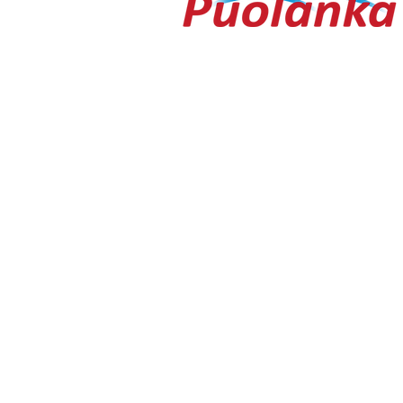
Ouluntie 1
89200 Puolanka
Puolanka-lehti ilmestyy keskiviikkois
AVOINNA
Arkisin ma-to 9.00-16.30, pe 9.00-16
TOIMITUS
toimitus@puolanka-lehti.fi
041 310 4182
Eija Luukkonen
eija.luukkonen@puolanka-lehti.fi
PÄÄTOIMITTAJA
Tuomo Seppänen
0500 774 904
tuomo.seppanen@puolanka-lehti.fi
ILMOITUSMYYNTI
marika.turpeinen@puolanka-lehti.fi