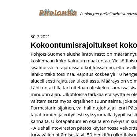
Puolangan paikallislehti vuodest
ETUSIVU
ILMOITUKSET
AVOIMUUSILMOITUS
T
30.7.2021
Kokoontumisrajoitukset kok
Pohjois-Suomen aluehallintovirasto on määrännyt t
koskemaan koko Kainuun maakuntaa. Yleisötilaisuuks
sisätiloissa ja rajatuissa ulkotiloissa niin, että osall
lähikontakti toisiinsa. Rajoitus koskee yli 10 hengen
alueellisesti rajatussa ulkotilassa. Määräys on vo
Lähikontaktilla tarkoitetaan oleskelua samassa sisät
minuutin ajan. Ulkotiloissa tarkkaa etäisyyttä ei ole
välttämisestä myös kirjallinen suunnitelma, joka on
Pormestarin sijainen, va. hallintojohtaja Henri Päts
tapahtumien ja erityisesti syksymmällä tyypillisesti 
kannalta. Ulkotapahtumien osalta ero nykyisiin su
- Aluehallintoviraston päätös käytännössä velvoitta
turvavälien pitämisestä yli 50 henkilön ulkotilaisu