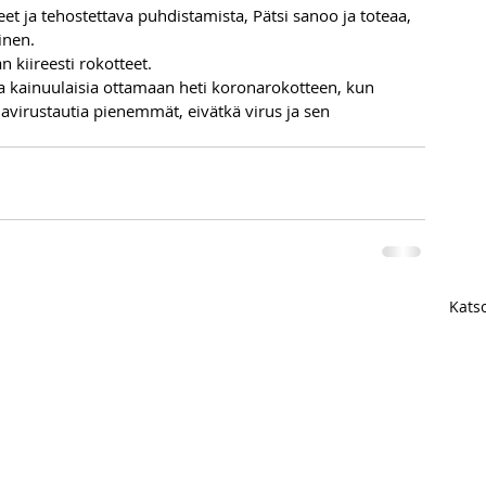
et ja tehostettava puhdistamista, Pätsi sanoo ja toteaa, 
inen. 
 kiireesti rokotteet.
a kainuulaisia ottamaan heti koronarokotteen, kun 
onavirustautia pienemmät, eivätkä virus ja sen 
Katso