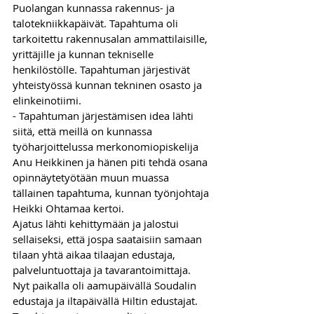
Puolangan kunnassa rakennus- ja 
talotekniikkapäivät. Tapahtuma oli 
tarkoitettu rakennusalan ammattilaisille, 
yrittäjille ja kunnan tekniselle 
henkilöstölle. Tapahtuman järjestivät 
yhteistyössä kunnan tekninen osasto ja 
elinkeinotiimi.
- Tapahtuman järjestämisen idea lähti 
siitä, että meillä on kunnassa 
työharjoittelussa merkonomiopiskelija 
Anu Heikkinen ja hänen piti tehdä osana 
opinnäytetyötään muun muassa 
tällainen tapahtuma, kunnan työnjohtaja 
Heikki Ohtamaa kertoi.
Ajatus lähti kehittymään ja jalostui 
sellaiseksi, että jospa saataisiin samaan 
tilaan yhtä aikaa tilaajan edustaja, 
palveluntuottaja ja tavarantoimittaja. 
Nyt paikalla oli aamupäivällä Soudalin 
edustaja ja iltapäivällä Hiltin edustajat. 