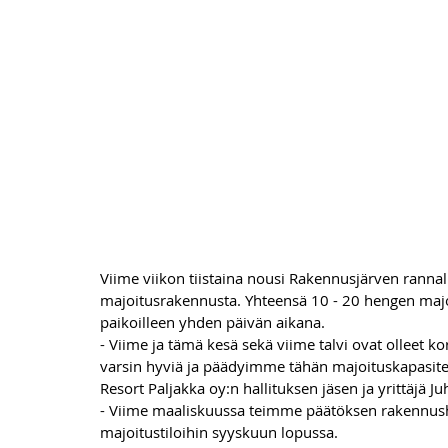
Viime viikon tiistaina nousi Rakennusjärven rannal
majoitusrakennusta. Yhteensä 10 - 20 hengen majo
paikoilleen yhden päivän aikana.
- Viime ja tämä kesä sekä viime talvi ovat olleet k
varsin hyviä ja päädyimme tähän majoituskapasiteet
Resort Paljakka oy:n hallituksen jäsen ja yrittäjä Ju
- Viime maaliskuussa teimme päätöksen rakennusha
majoitustiloihin syyskuun lopussa.