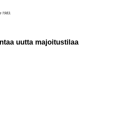
a 1983.
APAHTUMAT
LISÄÄ
ARKISTO
OSOITTEENMUUTOS
TI
taa uutta majoitustilaa