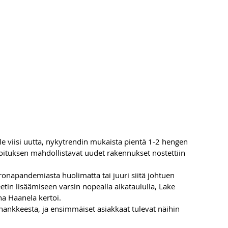
le viisi uutta, nykytrendin mukaista pientä 1-2 hengen 
ituksen mahdollistavat uudet rakennukset nostettiin 
oronapandemiasta huolimatta tai juuri siitä johtuen 
in lisäämiseen varsin nopealla aikataululla, Lake 
ha Haanela kertoi. 
nkkeesta, ja ensimmäiset asiakkaat tulevat näihin 