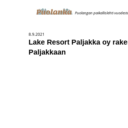
Puolangan paikallislehti vuodest
ETUSIVU
ILMOITUKSET
AVOIMUUSILMOITUS
T
8.9.2021
Lake Resort Paljakka oy raken
Paljakkaan