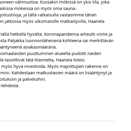
uoneen välimuotoa. Kussakin mökissä on yksi tila, joka 
Kaikissa mökeissä on myös oma sauna.
tustiloja, ja tällä ratkaisulla vastasimme tähän 
in jatkossa myös ulkomaisille matkailijoille, Haanela 
tällä hetkellä hyvältä. Koronapandemia aiheutti viime ja 
osta Paljakka luonnonläheisenä kohteena sai merkittävän 
sääntyneenä asiakasmääränä.
komaalaisten puuttuminen alueelta pudotti näiden 
tasoittivat tätä tilannetta, Haanela totesi.
 myös hyvä investoida. Myös majoittujien rakenne on 
in. Kahdestaan matkustavien määrä on lisääntynyt ja 
ituksiin ja palveluihin.
lehdestä.