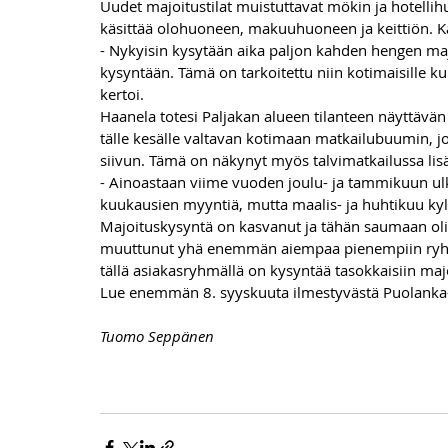
Uudet majoitustilat muistuttavat mökin ja hotellih
käsittää olohuoneen, makuuhuoneen ja keittiön. 
- Nykyisin kysytään aika paljon kahden hengen majoi
kysyntään. Tämä on tarkoitettu niin kotimaisille ku
kertoi.
Haanela totesi Paljakan alueen tilanteen näyttävän 
tälle kesälle valtavan kotimaan matkailubuumin, j
siivun. Tämä on näkynyt myös talvimatkailussa li
- Ainoastaan viime vuoden joulu- ja tammikuun ul
kuukausien myyntiä, mutta maalis- ja huhtikuu kyllä 
Majoituskysyntä on kasvanut ja tähän saumaan oli
muuttunut yhä enemmän aiempaa pienempiin ryhmi
tällä asiakasryhmällä on kysyntää tasokkaisiin majo
Lue enemmän 8. syyskuuta ilmestyvästä Puolanka-
Tuomo Seppänen