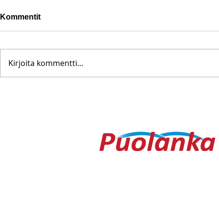
Kommentit
Kirjoita kommentti...
Pohjanoteeraus ei pettänyt
Fredrik Me
– yleisöä ei edes vesisade
Testametti 
hidastanut
kirpputorilt
Ouluntie 1
89200 Puolanka
Puolanka-lehti ilmestyy keskiviikkois
AVOINNA
Arkisin ma-to 9.00-16.30, pe 9.00-16