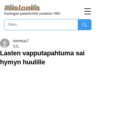
Puolangan paikallislehti vuodesta 1983.
toimitus7
5.5.
Lasten vapputapahtuma sai
hymyn huulille