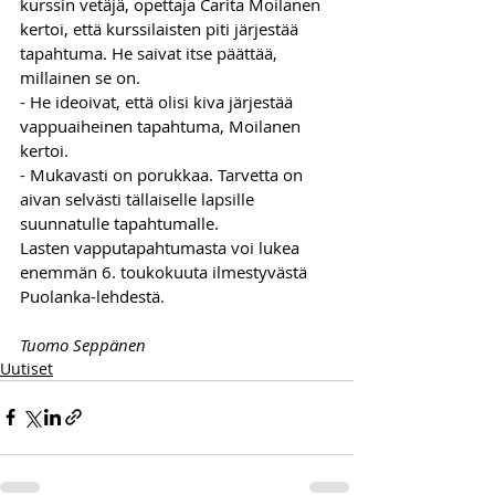
kurssin vetäjä, opettaja Carita Moilanen 
kertoi, että kurssilaisten piti järjestää 
tapahtuma. He saivat itse päättää, 
millainen se on. 
- He ideoivat, että olisi kiva järjestää 
vappuaiheinen tapahtuma, Moilanen 
kertoi.
- Mukavasti on porukkaa. Tarvetta on 
aivan selvästi tällaiselle lapsille 
suunnatulle tapahtumalle.
Lasten vapputapahtumasta voi lukea 
enemmän 6. toukokuuta ilmestyvästä 
Puolanka-lehdestä.
Tuomo Seppänen
Uutiset