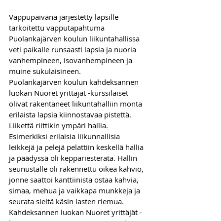
Vappupäivänä järjestetty lapsille 
tarkoitettu vapputapahtuma 
Puolankajärven koulun liikuntahallissa 
veti paikalle runsaasti lapsia ja nuoria 
vanhempineen, isovanhempineen ja 
muine sukulaisineen. 
Puolankajärven koulun kahdeksannen 
luokan Nuoret yrittäjät -kurssilaiset 
olivat rakentaneet liikuntahalliin monta 
erilaista lapsia kiinnostavaa pistettä. 
Liikettä riittikin ympäri hallia. 
Esimerkiksi erilaisia liikunnallisia 
leikkejä ja pelejä pelattiin keskellä hallia 
ja päädyssä oli keppariesterata. Hallin 
seunustalle oli rakennettu oikea kahvio, 
jonne saattoi kanttiinista ostaa kahvia, 
simaa, mehua ja vaikkapa munkkeja ja 
seurata sieltä käsin lasten riemua.
Kahdeksannen luokan Nuoret yrittäjät -