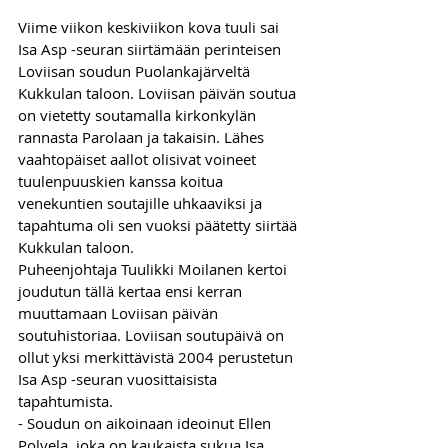
Viime viikon keskiviikon kova tuuli sai 
Isa Asp -seuran siirtämään perinteisen 
Loviisan soudun Puolankajärveltä 
Kukkulan taloon. Loviisan päivän soutua 
on vietetty soutamalla kirkonkylän 
rannasta Parolaan ja takaisin. Lähes 
vaahtopäiset aallot olisivat voineet 
tuulenpuuskien kanssa koitua 
venekuntien soutajille uhkaaviksi ja 
tapahtuma oli sen vuoksi päätetty siirtää 
Kukkulan taloon.
Puheenjohtaja Tuulikki Moilanen kertoi 
joudutun tällä kertaa ensi kerran 
muuttamaan Loviisan päivän 
soutuhistoriaa. Loviisan soutupäivä on 
ollut yksi merkittävistä 2004 perustetun 
Isa Asp -seuran vuosittaisista 
tapahtumista.
- Soudun on aikoinaan ideoinut Ellen 
Polvela, joka on kaukaista sukua Isa 