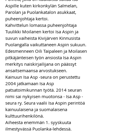
Aspille kuten kirkonkylän Salmelan, 
Parolan ja Puolankatalon asukkaat, 
puheenjohtaja kertoi. 
Kahvittelun lomassa puheenjohtaja 
Tuulikki Moilanen kertoi Isa Aspin ja 
suvun vaiheista Kivijärven Kinnusista 
Puolangalla vaikuttaneen Aspin sukuun. 
Edesmenneen Oili Taipaleen ja Moilasen 
pitkäjänteisen työn ansiosta Isa Aspin 
merkitys naiskirjailijana on päässyt 
ansaitsemaansa arvostukseen. 
Kainuun Isa Asp -seura on perustettu 
2004 jatkamaan Isa Asp 
patsatoimikunnan työtä. 2014 seuran 
nimi sai nykyisen muotonsa - Isa Asp -
seura ry. Seura vaalii Isa Aspin perintöä 
kainuulaisena ja suomalaisena 
kulttuurihenkilönä. 
Aiheesta enemmän 1. syyskuuta 
ilmestyvässä Puolanka-lehdessä.