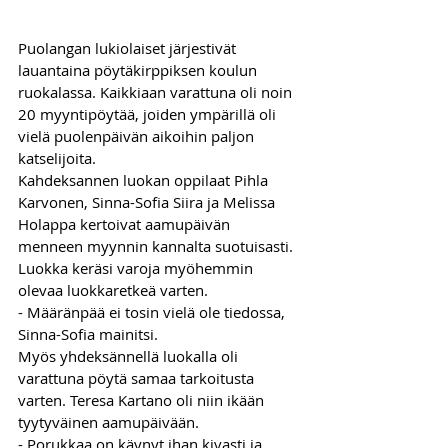
Puolangan lukiolaiset järjestivät 
lauantaina pöytäkirppiksen koulun 
ruokalassa. Kaikkiaan varattuna oli noin 
20 myyntipöytää, joiden ympärillä oli 
vielä puolenpäivän aikoihin paljon 
katselijoita.
Kahdeksannen luokan oppilaat Pihla 
Karvonen, Sinna-Sofia Siira ja Melissa 
Holappa kertoivat aamupäivän 
menneen myynnin kannalta suotuisasti. 
Luokka keräsi varoja myöhemmin 
olevaa luokkaretkeä varten.
- Määränpää ei tosin vielä ole tiedossa, 
Sinna-Sofia mainitsi.
Myös yhdeksännellä luokalla oli 
varattuna pöytä samaa tarkoitusta 
varten. Teresa Kartano oli niin ikään 
tyytyväinen aamupäivään.
- Porukkaa on käynyt ihan kivasti ja 