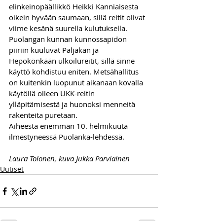
elinkeinopäällikkö Heikki Kanniaisesta 
oikein hyvään saumaan, sillä reitit olivat 
viime kesänä suurella kulutuksella. 
Puolangan kunnan kunnossapidon 
piiriin kuuluvat Paljakan ja 
Hepokönkään ulkoilureitit, sillä sinne 
käyttö kohdistuu eniten. Metsähallitus 
on kuitenkin luopunut aikanaan kovalla 
käytöllä olleen UKK-reitin 
ylläpitämisestä ja huonoksi menneitä 
rakenteita puretaan. 
Aiheesta enemmän 10. helmikuuta 
ilmestyneessä Puolanka-lehdessä.
Laura Tolonen, kuva Jukka Parviainen
Uutiset