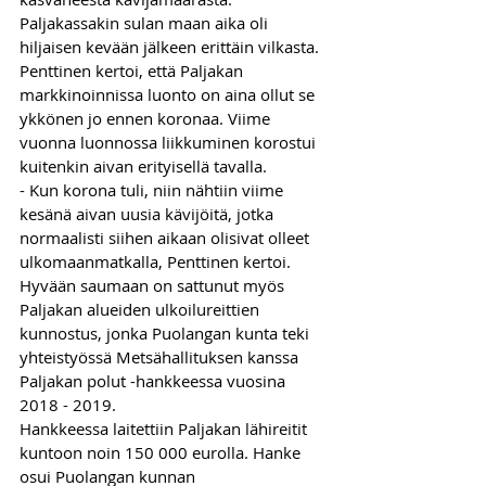
Paljakassakin sulan maan aika oli 
hiljaisen kevään jälkeen erittäin vilkasta. 
Penttinen kertoi, että Paljakan 
markkinoinnissa luonto on aina ollut se 
ykkönen jo ennen koronaa. Viime 
vuonna luonnossa liikkuminen korostui 
kuitenkin aivan erityisellä tavalla. 
- Kun korona tuli, niin nähtiin viime 
kesänä aivan uusia kävijöitä, jotka 
normaalisti siihen aikaan olisivat olleet 
ulkomaanmatkalla, Penttinen kertoi. 
Hyvään saumaan on sattunut myös 
Paljakan alueiden ulkoilureittien 
kunnostus, jonka Puolangan kunta teki 
yhteistyössä Metsähallituksen kanssa 
Paljakan polut -hankkeessa vuosina 
2018 - 2019. 
Hankkeessa laitettiin Paljakan lähireitit 
kuntoon noin 150 000 eurolla. Hanke 
osui Puolangan kunnan 