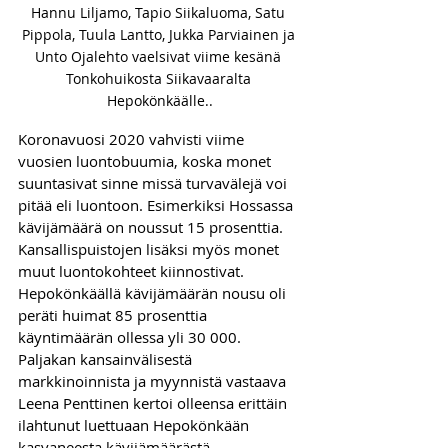
Hannu Liljamo, Tapio Siikaluoma, Satu 
Pippola, Tuula Lantto, Jukka Parviainen ja 
Unto Ojalehto vaelsivat viime kesänä 
Tonkohuikosta Siikavaaralta 
Hepokönkäälle..
Koronavuosi 2020 vahvisti viime 
vuosien luontobuumia, koska monet 
suuntasivat sinne missä turvavälejä voi 
pitää eli luontoon. Esimerkiksi Hossassa 
kävijämäärä on noussut 15 prosenttia. 
Kansallispuistojen lisäksi myös monet 
muut luontokohteet kiinnostivat. 
Hepokönkäällä kävijämäärän nousu oli 
peräti huimat 85 prosenttia 
käyntimäärän ollessa yli 30 000.
Paljakan kansainvälisestä 
markkinoinnista ja myynnistä vastaava 
Leena Penttinen kertoi olleensa erittäin 
ilahtunut luettuaan Hepokönkään 
kasvaneesta kävijämäärästä. 