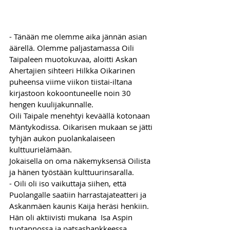
- Tänään me olemme aika jännän asian 
äärellä. Olemme paljastamassa Oili 
Taipaleen muotokuvaa, aloitti Askan 
Ahertajien sihteeri Hilkka Oikarinen 
puheensa viime viikon tiistai-iltana 
kirjastoon kokoontuneelle noin 30 
hengen kuulijakunnalle.
Oili Taipale menehtyi keväällä kotonaan 
Mäntykodissa. Oikarisen mukaan se jätti 
tyhjän aukon puolankalaiseen 
kulttuurielämään.
Jokaisella on oma näkemyksensä Oilista 
ja hänen työstään kulttuurinsaralla.  
- Oili oli iso vaikuttaja siihen, että 
Puolangalle saatiin harrastajateatteri ja 
Askanmäen kaunis Kaija heräsi henkiin. 
Hän oli aktiivisti mukana  Isa Aspin 
tuotannossa ja patsashankkeessa 