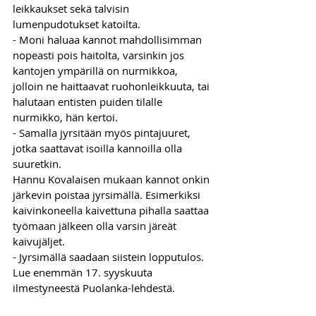
leikkaukset sekä talvisin 
lumenpudotukset katoilta.
- Moni haluaa kannot mahdollisimman 
nopeasti pois haitolta, varsinkin jos 
kantojen ympärillä on nurmikkoa, 
jolloin ne haittaavat ruohonleikkuuta, tai 
halutaan entisten puiden tilalle 
nurmikko, hän kertoi.
- Samalla jyrsitään myös pintajuuret, 
jotka saattavat isoilla kannoilla olla 
suuretkin.
Hannu Kovalaisen mukaan kannot onkin 
järkevin poistaa jyrsimällä. Esimerkiksi 
kaivinkoneella kaivettuna pihalla saattaa 
työmaan jälkeen olla varsin järeät 
kaivujäljet.
- Jyrsimällä saadaan siistein lopputulos. 
Lue enemmän 17. syyskuuta 
ilmestyneestä Puolanka-lehdestä.