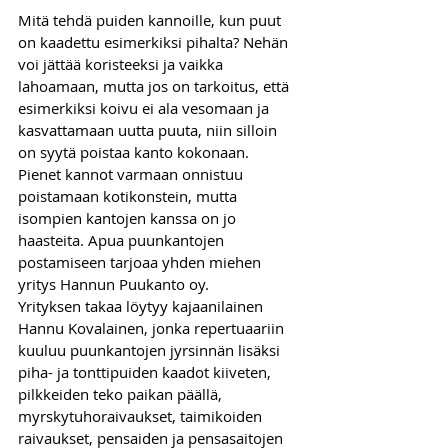
Mitä tehdä puiden kannoille, kun puut 
on kaadettu esimerkiksi pihalta? Nehän 
voi jättää koristeeksi ja vaikka 
lahoamaan, mutta jos on tarkoitus, että 
esimerkiksi koivu ei ala vesomaan ja 
kasvattamaan uutta puuta, niin silloin 
on syytä poistaa kanto kokonaan. 
Pienet kannot varmaan onnistuu 
poistamaan kotikonstein, mutta 
isompien kantojen kanssa on jo 
haasteita. Apua puunkantojen 
postamiseen tarjoaa yhden miehen 
yritys Hannun Puukanto oy. 
Yrityksen takaa löytyy kajaanilainen 
Hannu Kovalainen, jonka repertuaariin 
kuuluu puunkantojen jyrsinnän lisäksi 
piha- ja tonttipuiden kaadot kiiveten, 
pilkkeiden teko paikan päällä, 
myrskytuhoraivaukset, taimikoiden 
raivaukset, pensaiden ja pensasaitojen 