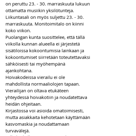
on peruttu 23. - 30. marraskuuta lukuun 
ottamatta musiikin yksilötunteja. 
Liikuntasali on myös suljettu 23. - 30. 
marraskuuta. Monitoimitalo on kiinni 
koko viikon.
Puolangan kunta suosittelee, että tällä 
viikolla kunnan alueella ei järjestetä 
sisätiloissa kokoontumisia lainkaan ja 
kokoontumiset siirretään toteutettavaksi 
sähköisesti tai myöhempänä 
ajankohtana. 
Hoivakodeissa vierailu ei ole 
mahdollista normaaliolojen tapaan. 
Vierailijan on oltava etukäteen 
yhteydessä hoivakotiin ja noudatettava 
heidän ohjeitaan.
Kirjastossa voi asioida omatoimisesti, 
mutta asiakkaita kehotetaan käyttämään 
kasvomaskia ja noudattamaan 
turvavälejä. 