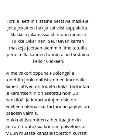
Torilla jaettiin tiistaina pestäviä maskeja, 
joita jokainen hakija sai viisi kappaletta. 
Maskeja jakamassa oli muun muassa 
Hilkka Oikarinen. Seuraavan kerran 
maskeja jaetaan aiemmin ilmoitetuilla 
perusteilla kahden tunnin ajan torstaina 
kello 10 alkaen.
Viime viikonloppuna Puolangalla 
todettiin joukkoaltistuminen koronalle. 
Siihen liittyen on todettu kaksi tartuntaa 
ja karanteeniin on asetettu noin 30 
henkilöä. Jatkotartuntojen riski on 
edelleen olemassa. Tartunnan jäljitys on 
pääosin valmis.
Joukkoaltistuminen aiheuttaa jonkin 
verran muutoksia kunnan palveluissa. 
Muun muassa kansalaisopiston kurssit 