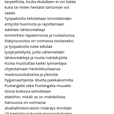
tarpeellista, koska etukäteen ei voi tietää 
kuka tai miten herkästi tartunnan voi 
saada.
Työpaikoilla kehotetaan kiinnittämään 
erityistä huomiota ja rajoittamaan 
edelleen lähikontakteja
esimerkiksi tapaamisissa ja ruokailuissa. 
Etätyösuositus on voimassa toistaiseksi 
ja työpaikoilla tulee edistää 
työjärjestelyitä, joilla vähennetään 
lähikontakteja ja muita riskitekijöitä. 
Kunta muistuttaa kaikki työnantajia 
ohjeistamaan henkilökuntaansa 
maskisuosituksesta ja yleisistä 
hygieniaohjeista. Muilta paikkakunnilta 
Puolangalle sekä Puolangalta muualla 
töissä kulkevia kehotetaan
etätöihin, mikäli se on mahdollista.
Kainuussa on voimassa 
aluehallintoviraston määräys enintään 
20 henkilön kokoontumisrajoituksesta