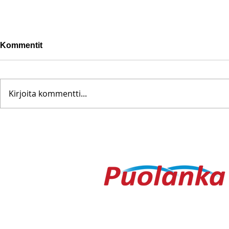
Kommentit
Kirjoita kommentti...
Pohjanoteeraus ei pettänyt
Fredrik Me
– yleisöä ei edes vesisade
Testametti 
hidastanut
kirpputorilt
Ouluntie 1
89200 Puolanka
Puolanka-lehti ilmestyy keskiviikkois