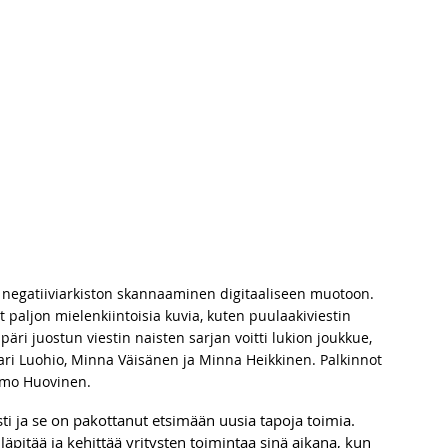
 negatiiviarkiston skannaaminen digitaaliseen muotoon. 
 paljon mielenkiintoisia kuvia, kuten puulaakiviestin 
ri juostun viestin naisten sarjan voitti lukion joukkue, 
ari Luohio, Minna Väisänen ja Minna Heikkinen. Palkinnot 
rmo Huovinen.  
ti ja se on pakottanut etsimään uusia tapoja toimia. 
ylläpitää ja kehittää yritysten toimintaa sinä aikana, kun 