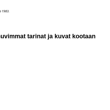
a 1983.
APAHTUMAT
LISÄÄ
ARKISTO
OSOITTEENMUUTOS
TI
uvimmat tarinat ja kuvat kootaan