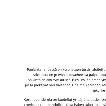
Puolanka-lehdessä on koronatuen turvin aloitettu
Arkistosta on jo työn alkuvaiheessa paljastunut
palkintojenjako syyskuussa 1985. Pölläniemen ympä
jossa juoksivat Sari Väisänen, Unelma Karvonen, M
jakoi Ja
Koronapandemia on koetellut yrittäjiä taloudellises
Yrityksille tuli mahdollisuuksia hakea tukia, joilla 