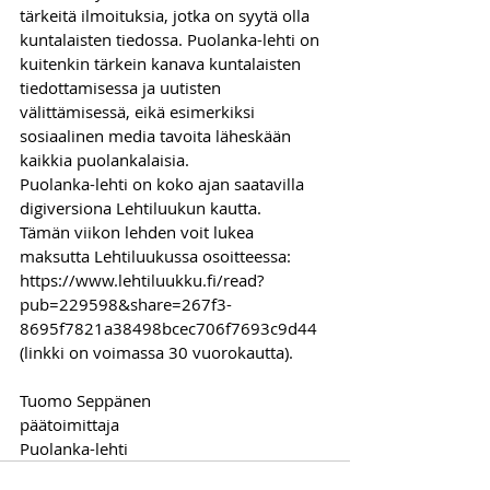
tärkeitä ilmoituksia, jotka on syytä olla 
kuntalaisten tiedossa. Puolanka-lehti on 
kuitenkin tärkein kanava kuntalaisten 
tiedottamisessa ja uutisten 
välittämisessä, eikä esimerkiksi 
sosiaalinen media tavoita läheskään 
kaikkia puolankalaisia.
Puolanka-lehti on koko ajan saatavilla 
digiversiona Lehtiluukun kautta.
Tämän viikon lehden voit lukea 
maksutta Lehtiluukussa osoitteessa:
https://www.lehtiluukku.fi/read?
pub=229598&share=267f3-
8695f7821a38498bcec706f7693c9d44
(linkki on voimassa 30 vuorokautta).
Tuomo Seppänen
päätoimittaja
Puolanka-lehti