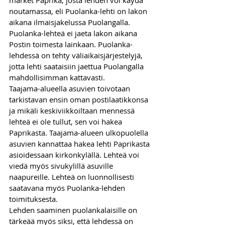
market Paprika, josta lehden voi käydä 
noutamassa, eli Puolanka-lehti on lakon 
aikana ilmaisjakelussa Puolangalla.
Puolanka-lehteä ei jaeta lakon aikana 
Postin toimesta lainkaan. Puolanka-
lehdessä on tehty väliaikaisjärjestelyjä, 
jotta lehti saataisiin jaettua Puolangalla 
mahdollisimman kattavasti.
Taajama-alueella asuvien toivotaan 
tarkistavan ensin oman postilaatikkonsa 
ja mikäli keskiviikkoiltaan mennessä 
lehteä ei ole tullut, sen voi hakea 
Paprikasta. Taajama-alueen ulkopuolella 
asuvien kannattaa hakea lehti Paprikasta 
asioidessaan kirkonkylällä. Lehteä voi 
viedä myös sivukylillä asuville 
naapureille. Lehteä on luonnollisesti 
saatavana myös Puolanka-lehden 
toimituksesta.
Lehden saaminen puolankalaisille on 
tärkeää myös siksi, että lehdessä on 