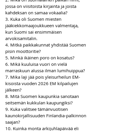
jossa on viisitoista kirjainta ja joista 
kahdeksan on samaa vokaalia? 
3. Kuka oli Suomen miesten 
jääkiekkomaajoukkueen valmentaja, 
kun Suomi sai ensimmäisen 
arvokisamitalin.
4. Mitkä paikkakunnat yhdistää Suomen 
pisin moottoritie? 
5. Minkä ikäinen poro on kosatus? 
6. Mikä kuuluisa vuori on vielä 
marraskuun alussa ilman lumihuippua? 
7. Mika laji jää pois yleisurheilun EM-
kisoista vuoden 2026 EM kilpailujen 
jälkeen? 
8. Mitä Suomen kaupunkia sanotaan 
seitsemän kukkulan kaupungiksi? 
9. Kuka valitsee tämänvuotisen 
kaunokirjallisuuden Finlandia-palkinnon 
saajan?
10. Kuinka monta arkijuhlapäivää eli 