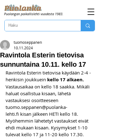
Puolangan paikallislehti vuodesta 1983.
tuomoseppanen
10.11.2024
Ravintola Esterin tietovisa
sunnuntaina 10.11. kello 17
Ravintola Esterin tietovisa käydään 2-4 -
henkisin joukkuein 
kello 17 alkaen. 
Vastausaikaa on kello 18 saakka. Mikäli 
haluat osallistua kisaan, lähetä 
vastauksesi osoitteeseen 
tuomo.seppanen@puolanka-
lehti.fi
 kisan jälkeen HETI kello 18. 
Myöhemmin lähetetyt vastaukset eivät 
ehdi mukaan kisaan. Kysymykset 1-10 
tulevat kello 17 ja 11-20 kello 17.30. 