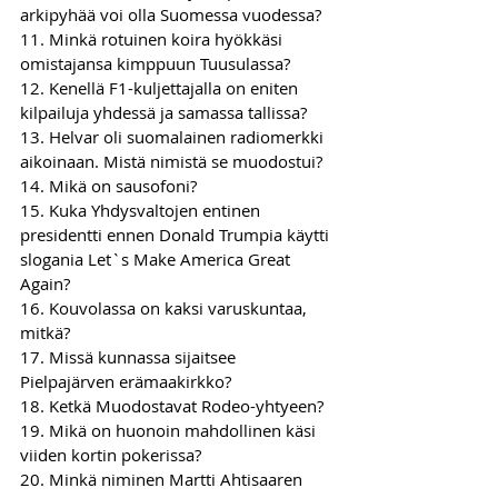
arkipyhää voi olla Suomessa vuodessa? 
11. Minkä rotuinen koira hyökkäsi 
omistajansa kimppuun Tuusulassa? 
12. Kenellä F1-kuljettajalla on eniten 
kilpailuja yhdessä ja samassa tallissa? 
13. Helvar oli suomalainen radiomerkki 
aikoinaan. Mistä nimistä se muodostui?
14. Mikä on sausofoni?
15. Kuka Yhdysvaltojen entinen 
presidentti ennen Donald Trumpia käytti 
slogania Let`s Make America Great 
Again?  
16. Kouvolassa on kaksi varuskuntaa, 
mitkä? 
17. Missä kunnassa sijaitsee 
Pielpajärven erämaakirkko?  
18. Ketkä Muodostavat Rodeo-yhtyeen? 
19. Mikä on huonoin mahdollinen käsi 
viiden kortin pokerissa? 
20. Minkä niminen Martti Ahtisaaren 