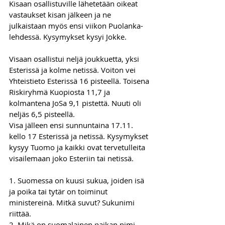
Kisaan osallistuville lähetetään oikeat 
vastaukset kisan jälkeen ja ne 
julkaistaan myös ensi viikon Puolanka-
lehdessä. Kysymykset kysyi Jokke.
Visaan osallistui neljä joukkuetta, yksi 
Esterissä ja kolme netissä. Voiton vei 
Yhteistieto Esterissä 16 pisteellä. Toisena 
Riskiryhmä Kuopiosta 11,7 ja 
kolmantena JoSa 9,1 pistettä. Nuuti oli 
neljäs 6,5 pisteellä. 
Visa jälleen ensi sunnuntaina 17.11. 
kello 17 Esterissä ja netissä. Kysymykset 
kysyy Tuomo ja kaikki ovat tervetulleita 
visailemaan joko Esteriin tai netissä.
1. Suomessa on kuusi sukua, joiden isä 
ja poika tai tytär on toiminut 
ministereinä. Mitkä suvut? Sukunimi 
riittää. 
2. Mikä on suomalainen paikan nimi, 