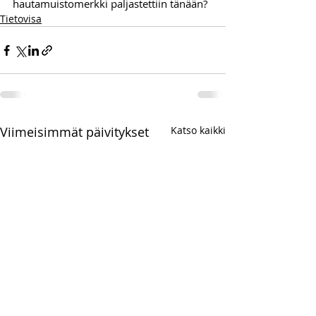
hautamuistomerkki paljastettiin tänään? 
Tietovisa
Viimeisimmät päivitykset
Katso kaikki