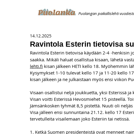
Puolangan paikallislehti vuodest
ETUSIVU
ILMOITUKSET
AVOIMUUSILMOITUS
T
14.12.2025
Ravintola Esterin tietovisa s
Ravintola Esterin tietovisa käydään 2-4 -henkisin j
saakka. Mikäli haluat osallistua kisaan, lähetä vas
lehti.fi
 kisan jälkeen HETI kello 18. Myöhemmin läh
Kysymykset 1-10 tulevat kello 17 ja 11-20 kello 17.
kisan jälkeen ja ne julkaistaan myös ensi viikon P
Visaan osallistui neljä joukkuetta, yksi Esterissä ja
Visan voitti Esterissä Hevosmiehet 15 pisteellä. T
Jämsänkosken tyhmät 8,5 pistettä. Nuuti oli neljäs 
Visa jälleen ensi sunnuntaina 21.12. kello 17 Ester
tervetulleita visailemaan joko Esteriin tai netissä.
1. Ketkä Suomen presidenteistä ovat menneet naimis