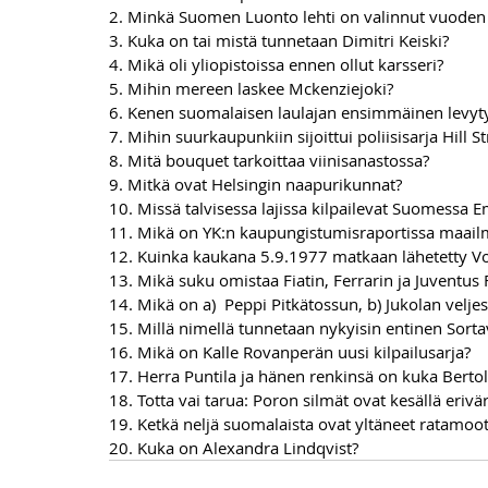
2. Minkä Suomen Luonto lehti on valinnut vuoden 
3. Kuka on tai mistä tunnetaan Dimitri Keiski?
4. Mikä oli yliopistoissa ennen ollut karsseri? 
5. Mihin mereen laskee Mckenziejoki?  
6. Kenen suomalaisen laulajan ensimmäinen levytys
7. Mihin suurkaupunkiin sijoittui poliisisarja Hill St
8. Mitä bouquet tarkoittaa viinisanastossa? 
9. Mitkä ovat Helsingin naapurikunnat? 
10. Missä talvisessa lajissa kilpailevat Suomessa E
11. Mikä on YK:n kaupungistumisraportissa maailm
12. Kuinka kaukana 5.9.1977 matkaan lähetetty V
13. Mikä suku omistaa Fiatin, Ferrarin ja Juventus 
14. Mikä on a)  Peppi Pitkätossun, b) Jukolan velje
15. Millä nimellä tunnetaan nykyisin entinen Sorta
16. Mikä on Kalle Rovanperän uusi kilpailusarja?  
17. Herra Puntila ja hänen renkinsä on kuka Bertol
18. Totta vai tarua: Poron silmät ovat kesällä eriväri
19. Ketkä neljä suomalaista ovat yltäneet ratamoot
20. Kuka on Alexandra Lindqvist?  