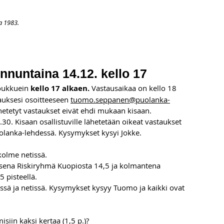
a 1983.
APAHTUMAT
LISÄÄ
ARKISTO
OSOITTEENMUUTOS
TI
unnuntaina 14.12. kello 17
oukkuein 
kello 17 alkaen. 
Vastausaikaa on kello 18 
tauksesi osoitteeseen 
tuomo.seppanen@puolanka-
etetyt vastaukset eivät ehdi mukaan kisaan. 
30. Kisaan osallistuville lähetetään oikeat vastaukset 
uolanka-lehdessä. Kysymykset kysyi Jokke.
 kolme netissä. 
oisena Riskiryhmä Kuopiosta 14,5 ja kolmantena 
5 pisteellä.
issä ja netissä. Kysymykset kysyy Tuomo ja kaikki ovat 
iin kaksi kertaa (1,5 p.)? 