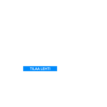
a
7
ein
 on
l
TILAA LEHTI