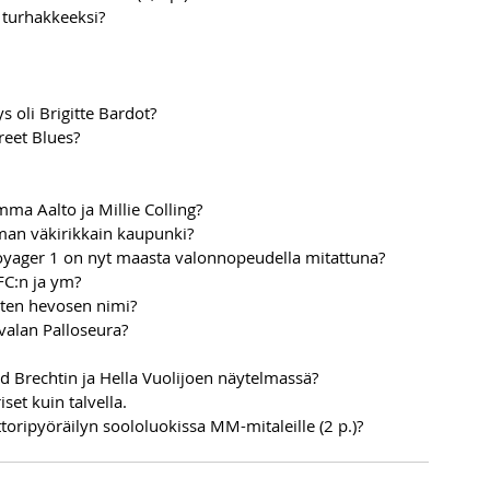
turhakkeeksi? 
 oli Brigitte Bardot? 
reet Blues? 
mma Aalto ja Millie Colling? 
an väkirikkain kaupunki? 
oyager 1 on nyt maasta valonnopeudella mitattuna? 
FC:n ja ym?
sten hevosen nimi?  
valan Palloseura? 
d Brechtin ja Hella Vuolijoen näytelmassä? 
set kuin talvella.  
toripyöräilyn soololuokissa MM-mitaleille (2 p.)? 